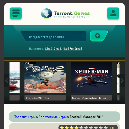
Например:
GTA 5,
Sims 4,
Need For Speed
The Outer Worlds 2
Marvel's Spider-Man: Miles
Ghost of
Торрент игры
»
Спортивные игры
» Football Manager 2016
3.8