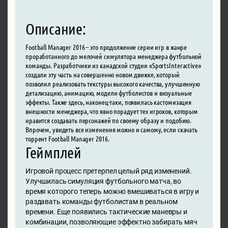
Описание:
Football Manager 2016 – это продолжение серии игр в жанре
проработанного до мелочей симулятора менеджера футбольной
команды. Разработчики из канадской студии «SportsInteractive»
создали эту часть на совершенно новом движке, который
позволил реализовать текстуры высокого качества, улучшенную
детализацию, анимацию, модели футболистов и визуальные
эффекты. Также здесь, наконец-таки, появилась кастомизация
внешности менеджера, что явно порадует тех игроков, которым
нравится создавать персонажей по своему образу и подобию.
Впрочем, увидеть все изменения можно и самому, если скачать
торрент Football Manager 2016.
Геймплей
Игровой процесс претерпел целый ряд изменений.
Улучшилась симуляция футбольного матча, во
время которого теперь можно вмешиваться в игру и
раздавать команды футболистам в реальном
времени. Еще появились тактические маневры и
комбинации, позволяющие эффектно забирать мяч