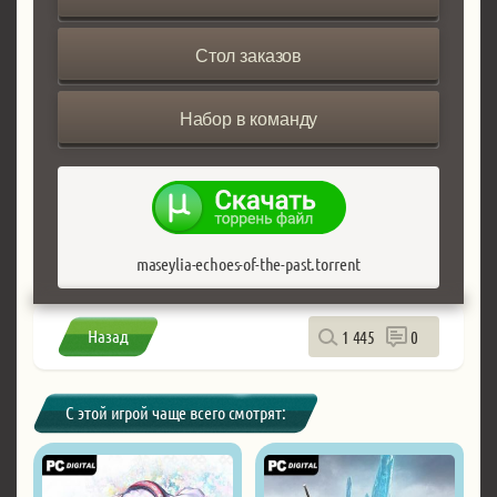
Стол заказов
Набор в команду
maseylia-echoes-of-the-past.torrent
Назад
1 445
0
С этой игрой чаще всего смотрят: