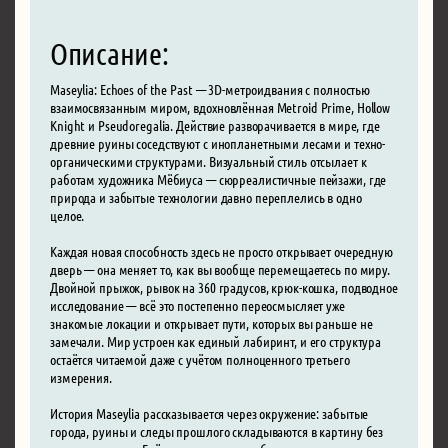
Описание:
Maseylia: Echoes of the Past — 3D-метроидвания с полностью
взаимосвязанным миром, вдохновлённая Metroid Prime, Hollow
Knight и Pseudoregalia. Действие разворачивается в мире, где
древние руины соседствуют с инопланетными лесами и техно-
органическими структурами. Визуальный стиль отсылает к
работам художника Мёбиуса — сюрреалистичные пейзажи, где
природа и забытые технологии давно переплелись в одно
целое.
Каждая новая способность здесь не просто открывает очередную
дверь — она меняет то, как вы вообще перемещаетесь по миру.
Двойной прыжок, рывок на 360 градусов, крюк-кошка, подводное
исследование — всё это постепенно переосмысляет уже
знакомые локации и открывает пути, которых вы раньше не
замечали. Мир устроен как единый лабиринт, и его структура
остаётся читаемой даже с учётом полноценного третьего
измерения.
История Maseylia рассказывается через окружение: забытые
города, руины и следы прошлого складываются в картину без