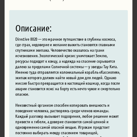
Описание:
Directive 8020 — это мрачное путешествие в глубины космоса,
где страх, недоверие и желание выжить становятся главными
спутниками экипажа. Человечество оказалось на грани
исчезновения. Экологический кризис уничтожает Землю,
ресурсы подходят к концу, а надежда на спасение скрывается
далеко за пределами Солнечной системы — у звезды Тау Кита.
Именно туда отправляется колониальный корабль «Кассиопея»,
экипаж которого должен найти новый дом для людей. Однако
миссия быстро превращается в настоящий кошмар, когда после
аварии становится ясно: на борту есть нечто чужое и смертельно
опасное.
Неизвестный организм способен копировать внешность и
поведение человека, растворяясь среди членов команды.
Каждый разговор вызывает подозрения, любое решение может
привести к гибели, а доверие становится самой ценной и
одновременно самой опасной вещью. Игрокам предстоит
постоянно выбирать между спасением товарищей,