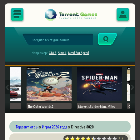
Например:
GTA 5,
Sims 4,
Need For Speed
The Outer Worlds 2
Marvel's Spider-Man: Miles
Ghost of
Торрент игры
»
Игры 2026 года
» Directive 8020
5.4