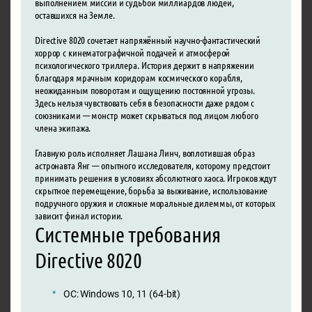
выполнением миссии и судьбой миллиардов людей,
оставшихся на Земле.
Directive 8020 сочетает напряжённый научно-фантастический
хоррор с кинематографичной подачей и атмосферой
психологического триллера. История держит в напряжении
благодаря мрачным коридорам космического корабля,
неожиданным поворотам и ощущению постоянной угрозы.
Здесь нельзя чувствовать себя в безопасности даже рядом с
союзниками — монстр может скрываться под лицом любого
члена экипажа.
Главную роль исполняет Лашана Линч, воплотившая образ
астронавта Янг — опытного исследователя, которому предстоит
принимать решения в условиях абсолютного хаоса. Игроков ждут
скрытное перемещение, борьба за выживание, использование
подручного оружия и сложные моральные дилеммы, от которых
зависит финал истории.
Системные требования
Directive 8020
ОС: Windows 10, 11 (64-bit)