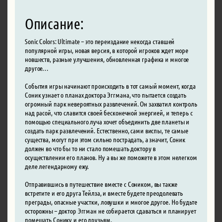
Описание:
Sonic Colors: Ultimate – это переиздание некогда ставшей
популярной игры, новая версия, в которой игроков ждет море
новшеств, разные улучшения, обновленная графика и многое
другое…
События игры начинают происходить в тот самый момент, когда
Соник узнает о планах доктора Эггмана, что пытается создать
огромный парк невероятных развлечений. Он захватил контроль
над расой, что славится своей бесконечной энергией, и теперь с
помощью специального луча хочет объединить две планеты и
создать парк развлечений. Естественно, сами виспы, те самые
существа, могут при этом сильно пострадать, а значит, Соник
должен во что бы то ни стало помешать доктору в
осуществлении его планов. Ну а вы же поможете в этом нелегком
деле легендарному ежу.
Отправившись в путешествие вместе с Соником, вы также
встретите и его друга Тейлза, и вместе будете преодолевать
преграды, опасные участки, ловушки и многое другое. Но будьте
осторожны – доктор Эггман не собирается сдаваться и планирует
помешать Сонику и его друзьям.