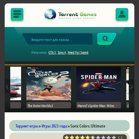
Например:
GTA 5,
Sims 4,
Need For Speed
The Outer Worlds 2
Marvel's Spider-Man: Miles
Ghost of
Торрент игры
»
Игры 2023 года
» Sonic Colors: Ultimate
5.5