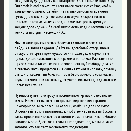
то и дело будут держать вас в напряжении. По ссылке ниже игру
Outbreak Island скачать торрент вы сможете уже сейчас, чтобы
узнать чем отличаются геймплеи в зависимости от времени
суток. Днем вам дадут возможность изучать окрестности в
поисках полезных материалов, а также выстроить крепкую
защиту вдоль дома и ближайших земель, ведь с наступлением
темноты наступит настоящий Ад.
Ночью монстры становятся более активными и совершать
рейды на ваши владения. Дайте им достойный отпор, иначе
рискуете потерять преимущество или даже уже отстроенные
дома, где располагаются мастерские и не только. Расставляйте
приоритеты, а также постоянно совершенствуйте оборудование.
К счастью, часть процессов вы в силах автоматизировать, поэтому
отыщите идеальный баланс, чтобы было легче его соблюдать,
ведь постепенно сложность будет увеличиваться подкидывая все
новые испытания.
Путешествуйте по острову и постепенно открывайте все новые
места. Несмотря на то, что открытый мир не имеет границ
некоторые зоны смертельно опасны, особенно для новичков.
Отслеживайте силу противников, чтобы не нарваться на боссов, а
также прокачивайтесь, чтобы в один момент зачистить наиболее
сложное место. Здесь же вы отыщите редкие предметы, а также
записки, что поможет восстановить ход истории.