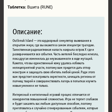
Таблетка:
Вшита (RUNE)
Описание:
Outbreak Island — это хардкорный симулятор выживания в
открытом мире, где вы окажете в самом эпицентре трагедии.
Таинственная радиоактивная напасть накрыла остров Х где и
разворачиваются все события. Часть жителей бесследно исчезла,
пока другая изменилась до неузнаваемости в ходе мутаций.
Кажется, что вы единственный кому удалось избежать
нелицеприятной участи, поэтому вам придется дать отпор
монстрам и защищать свою обитель любой ценой. Ради этого
вам предстоит осматривать окрестности, зачищать регионы от
полчищ тварей и совершенствовать лагерь в попытках изучить
новые умения и не только.
Интересный и нетипичный игровой процесс отличается от
конкурентов повышенной сложностью. Игра не терпит слабаков
и будет закалять вас любым доступным способом, поэтому
приготовьтесь к случайно сгенерированным событиям, которые