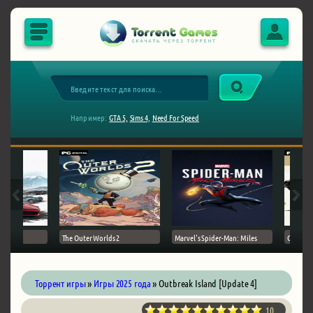
Например:
GTA 5,
Sims 4,
Need For Speed
The Outer Worlds 2
Marvel's Spider-Man: Miles
Ghost of
Торрент игры
»
Игры 2025 года
» Outbreak Island [Update 4]
10