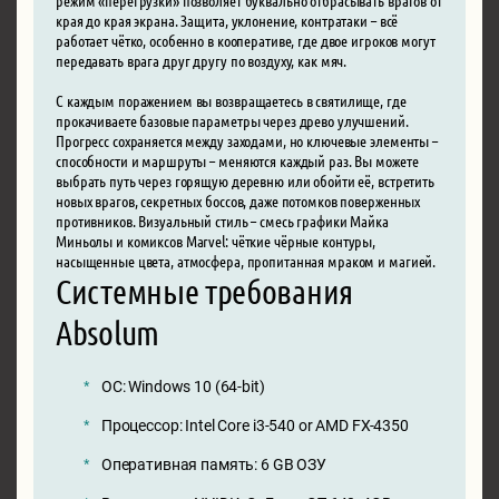
края до края экрана. Защита, уклонение, контратаки – всё
работает чётко, особенно в кооперативе, где двое игроков могут
передавать врага друг другу по воздуху, как мяч.
С каждым поражением вы возвращаетесь в святилище, где
прокачиваете базовые параметры через древо улучшений.
Прогресс сохраняется между заходами, но ключевые элементы –
способности и маршруты – меняются каждый раз. Вы можете
выбрать путь через горящую деревню или обойти её, встретить
новых врагов, секретных боссов, даже потомков поверженных
противников. Визуальный стиль – смесь графики Майка
Миньолы и комиксов Marvel: чёткие чёрные контуры,
насыщенные цвета, атмосфера, пропитанная мраком и магией.
Системные требования
Absolum
ОС: Windows 10 (64-bit)
Процессор: Intel Core i3-540 or AMD FX-4350
Оперативная память: 6 GB ОЗУ