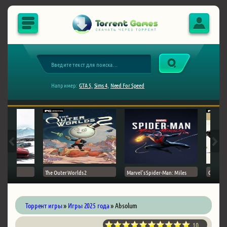
Например:
GTA 5,
Sims 4,
Need For Speed
The Outer Worlds 2
Marvel's Spider-Man: Miles
Ghost of
Торрент игры
»
Игры 2025 года
» Absolum
10