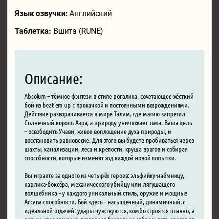
Язык озвучки:
Английский
Таблетка:
Вшита (RUNE)
Описание:
Absolum – тёмное фэнтези в стиле рогалика, сочетающее жёсткий
бой из beat’em up с прокачкой и постоянными возрождениями.
Действие разворачивается в мире Талам, где магию запретил
Солнечный король Азра, а природу уничтожает тьма. Ваша цель
– освободить Учави, живое воплощение духа природы, и
восстановить равновесие. Для этого вы будете пробиваться через
шахты, канализации, леса и крепости, круша врагов и собирая
способности, которые изменят ход каждой новой попытки.
Вы играете за одного из четырёх героев: эльфийку-наёмницу,
карлика-боксёра, механического убийцу или лягушащего
волшебника – у каждого уникальный стиль, оружие и мощные
Arcana-способности. Бой здесь – насыщенный, динамичный, с
идеальной отдачей: удары чувствуются, комбо строятся плавно, а
режим «перегрузки» позволяет буквально отбрасывать врагов от