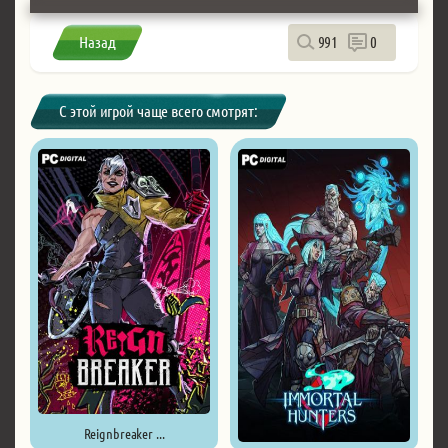
Назад
991
0
С этой игрой чаще всего смотрят:
Reignbreaker ...