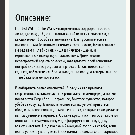
Описание:
Hunted Within: The Walls – напряжённый хоррор от первого
лица, где каждый день – попытка найти путь к спасению, а
каждая ночь – борьба за выживание. Вы просыпаетесь за
высоченными бетонными стенами, без памяти, без прошлого.
Перед вами – лабиринт, кишящий чудовищами, и
единственный выход ведёт сквозь тьму. Днём можно
исследовать: бродить по лесам, заглядывать в заброшенные
постройки, искать ресурсы и чертежи. Но как только солнце
садится, всё меняется. Враги выходят на охоту, и теперь главное
— не бежать, а не попасться.
В лабиринте полно опасностей. В лесу на вас прыгают
скорпионы, в катакомбах шныряют лазутчики-ящеры, а ночью
появляется Скорнборн – огромное, быстрое существо, которое
убьёт за секунду. Выживать можно только умом: прятаться,
обходить, использовать дымовые шашки, которые сами делаете
из подручных материалов. Оружие крафтится – топоры, кастеты,
клинки — всё улучшается, модифицируется огнём, ядом,
электричеством. Но даже самый мощный топор не спасёт, если
вы не успеете увернуться. Здесь важна не сила, а хладнокровие.