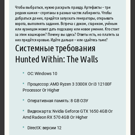
Чтобы выбраться, нужно раскрыть правду. Артефакты – три
редких камня – спрятаны в разных частях лабиринта. Чтобы
добраться до них, придётся запускать генераторы, открывать
ворота, выполнять задания. Встреча с доком, стариком, учёным
или кузнецом может дать подсказку или новое умение. Кто стоит
за этим кошмаром? Почему вы здесь? Ответы есть, но платить за
них придётся кровью. Идёте дальше – или сдаётесь тьме?
Системные требования
Hunted Within: The Walls
ОС: Windows 10
Процессор: AMD Ryzen 3 3300X Or i3 12100F
Processor Or Higher
Оперативная память: 8 GB ОЗУ
Видеокарта: Nvidia Geforce GTX 1650 4GB Or
Amd Radeon RX 570 4GB Or Higher
DirectX: версии 12