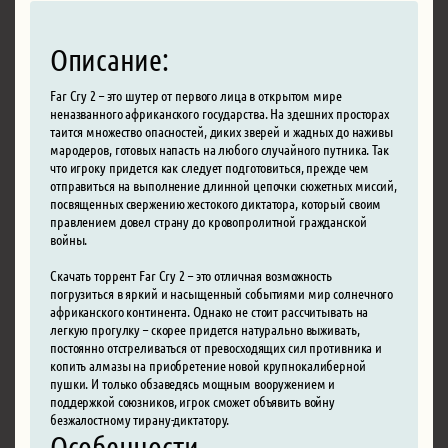
Описание:
Far Cry 2 – это шутер от первого лица в открытом мире
неназванного африканского государства. На здешних просторах
таится множество опасностей, диких зверей и жадных до наживы
мародеров, готовых напасть на любого случайного путника. Так
что игроку придется как следует подготовиться, прежде чем
отправиться на выполнение длинной цепочки сюжетных миссий,
посвященных свержению жестокого диктатора, который своим
правлением довел страну до кровопролитной гражданской
войны.
Скачать торрент Far Cry 2 – это отличная возможность
погрузиться в яркий и насыщенный событиями мир солнечного
африканского континента. Однако не стоит рассчитывать на
легкую прогулку – скорее придется натурально выживать,
постоянно отстреливаться от превосходящих сил противника и
копить алмазы на приобретение новой крупнокалиберной
пушки. И только обзаведясь мощным вооружением и
поддержкой союзников, игрок сможет объявить войну
безжалостному тирану-диктатору.
Особенности