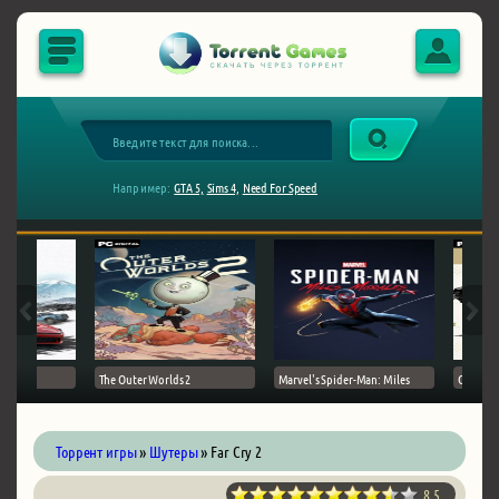
Например:
GTA 5,
Sims 4,
Need For Speed
The Outer Worlds 2
Marvel's Spider-Man: Miles
Ghost of
Торрент игры
»
Шутеры
» Far Cry 2
8.5