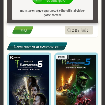
monster-energy-supercross-25-the-official-video-
game.torrent
Назад
2 205
0
С этой игрой чаще всего смотрят: