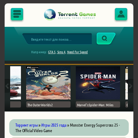
Например:
GTA 5,
Sims 4,
Need For Speed
The Outer Worlds 2
Marvel's Spider-Man: Miles
Ghost of
Торрент игры
»
Игры 2025 года
» Monster Energy Supercross 25 -
The Official Video Game