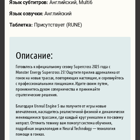
Язык субтитров:
Английский, Multi6
Язык озвучки:
Английский
Таблетка:
Присутствует (RUNE)
Описание:
Готовьтесь к официальному сезону Supercross 2025 года с
Monster Energy Supercross 25! Ощутите прилив адреналина от
гонок на новых трассах, повторяющих настоящие, и соревнуйтесь
с профессиональными гонщиками. Идите своим путем,
проникнитесь духом соперничества и принимайте
стратегические решения.
Благодаря Unreal Engine 5 вы получите от игры новые
впечатления, насладитесь реалистичной физикой и динамически
меняющимися трассами, где каждый круг уникален и по-своему
непрост. Отточить технику вам помогут система обучения,
подробная энциклопедия и Neural Technology — технология
помощи в гонках.