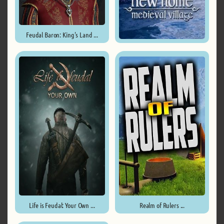
Feudal Baron: King's Land ...
New Home: Medieval Village ...
Life is Feudal: Your Own ...
Realm of Rulers ...