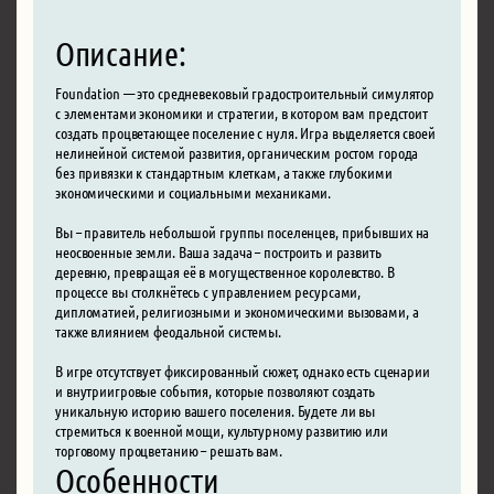
Описание:
Foundation — это средневековый градостроительный симулятор
с элементами экономики и стратегии, в котором вам предстоит
создать процветающее поселение с нуля. Игра выделяется своей
нелинейной системой развития, органическим ростом города
без привязки к стандартным клеткам, а также глубокими
экономическими и социальными механиками.
Вы – правитель небольшой группы поселенцев, прибывших на
неосвоенные земли. Ваша задача – построить и развить
деревню, превращая её в могущественное королевство. В
процессе вы столкнётесь с управлением ресурсами,
дипломатией, религиозными и экономическими вызовами, а
также влиянием феодальной системы.
В игре отсутствует фиксированный сюжет, однако есть сценарии
и внутриигровые события, которые позволяют создать
уникальную историю вашего поселения. Будете ли вы
стремиться к военной мощи, культурному развитию или
торговому процветанию – решать вам.
Особенности