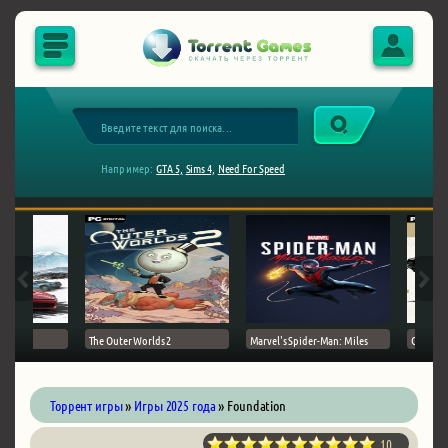
Например:
GTA 5,
Sims 4,
Need For Speed
The Outer Worlds 2
Marvel's Spider-Man: Miles
Ghost of
Торрент игры
»
Игры 2025 года
» Foundation
10