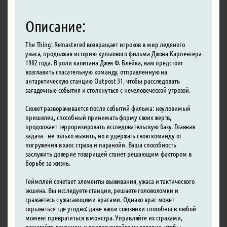
Описание:
The Thing: Remastered возвращает игроков в мир ледяного
ужаса, продолжая историю культового фильма Джона Карпентера
1982 года. В роли капитана Джея Ф. Блейка, вам предстоит
возглавить спасательную команду, отправленную на
антарктическую станцию Outpost 31, чтобы расследовать
загадочные события и столкнуться с нечеловеческой угрозой.
Сюжет разворачивается после событий фильма: неуловимый
пришелец, способный принимать форму своих жертв,
продолжает терроризировать исследовательскую базу. Главная
задача - не только выжить, но и удержать свою команду от
погружения в хаос страха и паранойи. Ваша способность
заслужить доверие товарищей станет решающим фактором в
борьбе за жизнь.
Геймплей сочетает элементы выживания, ужаса и тактического
экшена. Вы исследуете станции, решаете головоломки и
сражаетесь с ужасающими врагами. Однако враг может
скрываться где угодно: даже ваши союзники способны в любой
момент превратиться в монстра. Управляйте их страхами,
помогайте лечением и поддерживайте их доверие, чтобы