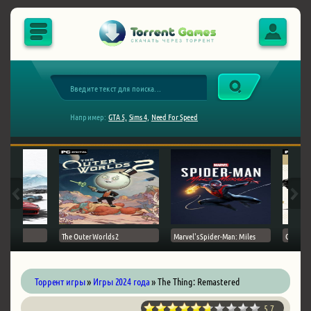
Например:
GTA 5,
Sims 4,
Need For Speed
The Outer Worlds 2
Marvel's Spider-Man: Miles
Ghost of
Торрент игры
»
Игры 2024 года
» The Thing: Remastered
5.7