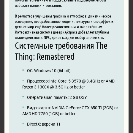
избежать паники и восстания.
В ремастере улучшены графика и атмосфера: динамическое
освещение, переработанные модели, текстуры и спецэффекты
делают мир ещё более реалистичным и напряжённым.
Интерактивная система доверия/страха добавляет глубины
взаимодействия с NPC, делая каждый выбор значимым.
Системные требования The
Thing: Remastered
ОС: Windows 10 (64-bit)
Процессор: Intel Core i5-3570 @ 3.4GHz or AMD
Ryzen 3 1300X @ 3.5GHz or better
Оперативная память: 2 GB ОЗУ
Видеокарта: NVIDIA GeForce GTX 650 TI (2GB) or
AMD HD 7750 (1GB) or better
DirectX: версии 11