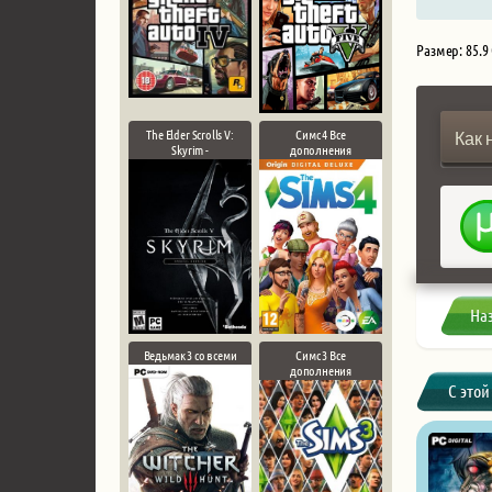
Размер: 85.9
The Elder Scrolls V:
Симс 4 Все
Как 
Skyrim -
дополнения
На
Ведьмак 3 со всеми
Симс 3 Все
дополнения
С этой