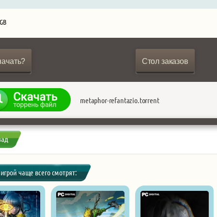
 GB
начать?
Стол заказов
metaphor-refantazio.torrent
зад
 игрой чаще всего смотрят: