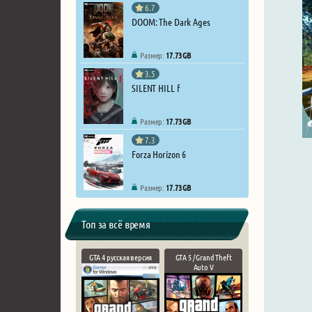
6.7
DOOM: The Dark Ages
Размер:
17.73 GB
3.5
SILENT HILL f
Размер:
17.73 GB
7.3
Forza Horizon 6
Размер:
17.73 GB
Топ за всё время
GTA 4 русская версия
GTA 5 / Grand Theft
Auto V