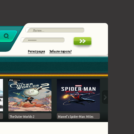
Регистрация
Забыли пароль?
The Outer Worlds 2
Marvel's Spider-Man: Miles
Ghost of Tsushima на 