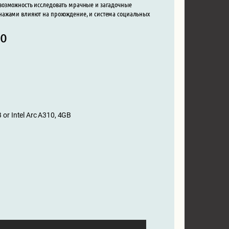
возможность исследовать мрачные и загадочные
нажами влияют на прохождение, и система социальных
io
or Intel Arc A310, 4GB