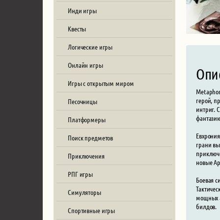
Инди игры
Квесты
Логические игры
Онлайн игры
Опи
Игры с открытым миром
Metaphor
герой, п
Песочницы
интриг. 
фантази
Платформеры
Евхрония
Поиск предметов
грани вы
приключе
Приключения
новые Ар
РПГ игры
Боевая с
Тактичес
Симуляторы
мощных а
билдов.
Спортивные игры