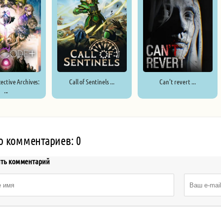
ective Archives:
Call of Sentinels ...
Can't revert ...
...
о комментариев: 0
ить комментарий