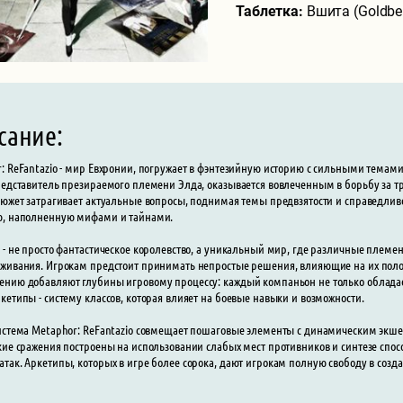
Таблетка:
Вшита (Goldbe
сание:
: ReFantazio - мир Евхронии, погружает в фэнтезийную историю с сильными темами
редставитель презираемого племени Элда, оказывается вовлеченным в борьбу за тр
Сюжет затрагивает актуальные вопросы, поднимая темы предвзятости и справедливо
ю, наполненную мифами и тайнами.
 - не просто фантастическое королевство, а уникальный мир, где различные племе
живания. Игрокам предстоит принимать непростые решения, влияющие на их пол
нию добавляют глубины игровому процессу: каждый компаньон не только обладае
кетипы - систему классов, которая влияет на боевые навыки и возможности.
истема Metaphor: ReFantazio совмещает пошаговые элементы с динамическим экшен
кие сражения построены на использовании слабых мест противников и синтезе спо
так. Аркетипы, которых в игре более сорока, дают игрокам полную свободу в созд