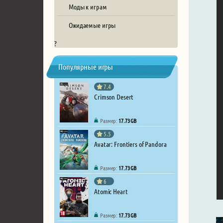
Моды к играм
Ожидаемые игры
?
Популярные игры
7.4
Crimson Desert
Размер:
17.73 GB
5.5
Avatar: Frontiers of Pandora
Размер:
17.73 GB
6
Atomic Heart
Размер:
17.73 GB