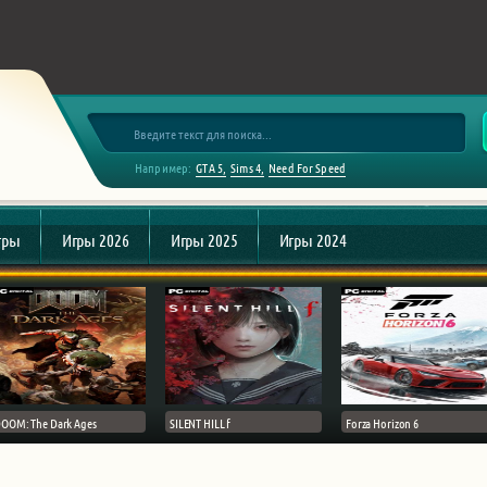
Например:
GTA 5
Sims 4
Need For Speed
гры
Игры 2026
Игры 2025
Игры 2024
OOM: The Dark Ages
SILENT HILL f
Forza Horizon 6