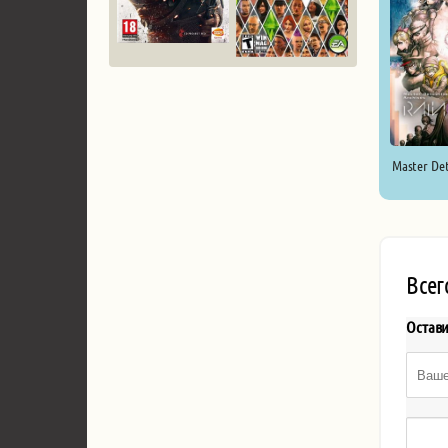
Master Det
Всег
Остав