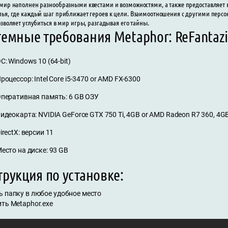
мир наполнен разнообразными квестами и возможностями, а также предоставляет 
ья, где каждый шаг приближает героев к цели. Взаимоотношения с другими персо
озволяет углубиться в мир игры, разгадывая его тайны.
темные требования Metaphor: ReFantaz
С: Windows 10 (64-bit)
роцессор: Intel Core i5-3470 or AMD FX-6300
перативная память: 6 GB ОЗУ
идеокарта: NVIDIA GeForce GTX 750 Ti, 4GB or AMD Radeon R7 360, 4GB 
irectX: версии 11
есто на диске: 93 GB
рукция по установке:
ь папку в любое удобное место
ть Metaphor.exe