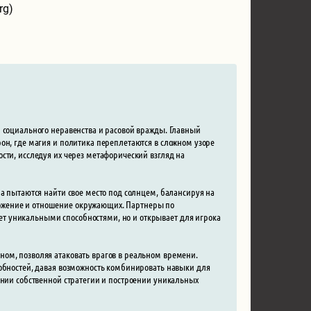
rg)
 социального неравенства и расовой вражды. Главный
он, где магия и политика переплетаются в сложном узоре
сти, исследуя их через метафорический взгляд на
на пытаются найти свое место под солнцем, балансируя на
ожение и отношение окружающих. Партнеры по
т уникальными способностями, но и открывает для игрока
ом, позволяя атаковать врагов в реальном времени.
собностей, давая возможность комбинировать навыки для
ании собственной стратегии и построении уникальных