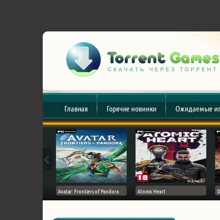
Главная
Горячие новинки
Ожидаемые и
esert
Avatar: Frontiers of Pandora
Atomic Heart
D