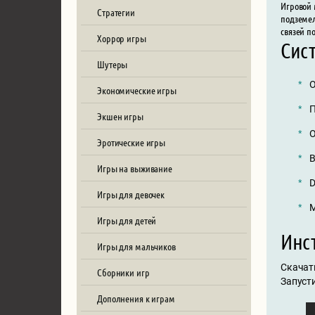
Игровой 
Стратегии
подземел
связей п
Хоррор игры
Сис
Шутеры
О
Экономические игры
П
Экшен игры
О
Эротические игры
В
Игры на выживание
D
Игры для девочек
М
Игры для детей
Инст
Игры для мальчиков
Скачат
Сборники игр
Запусти
Дополнения к играм