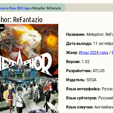
игры
»
Игры 2024 года
» Metaphor: ReFantazio
hor: ReFantazio
Название:
Metaphor: ReF
Дата выхода:
11 октябр
Жанр:
Игры 2024 года
/
Версия:
1.02
Разработчик:
ATLUS
Издатель:
SEGA
Язык интерфейса:
Русск
Язык субтитров:
Русский
Язык озвучки:
Английск