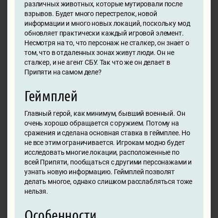
различных животных, которые мутировали после
взрывов. Будет много перестрелок, новой
информации и много новых локаций, поскольку мод
обновляет практически каждый игровой элемент.
Несмотря на то, что персонаж не сталкер, он знает о
том, что в отдаленных зонах живут люди. Он не
сталкер, и не агент СБУ. Так что же он делает в
Припяти на самом деле?
Геймплей
Главный герой, как минимум, бывший военный. Он
очень хорошо обращается с оружием. Потому на
сражения и сделана основная ставка в геймплее. Но
не все этим ограничивается. Игрокам модно будет
исследовать многие локации, расположенные по
всей Припяти, пообщаться с другими персонажами и
узнать новую информацию. Геймплей позволят
делать многое, однако слишком расслабляться тоже
нельзя.
Особенности