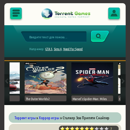
Например:
GTA 5,
Sims 4,
Need For Speed
The Outer Worlds 2
Marvel's Spider-Man: Miles
Ghost of
Торрент игры
»
Хоррор игры
» Сталкер Зов Припяти Снайпер
7