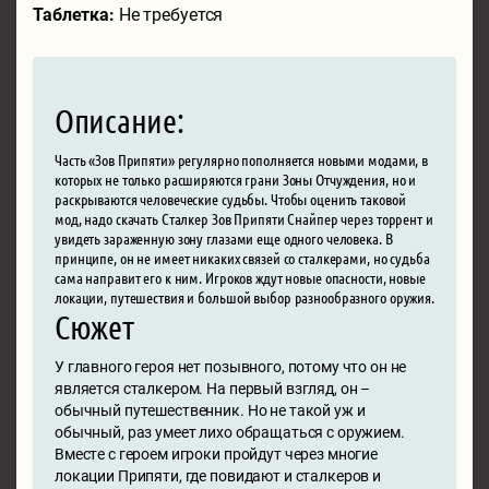
Таблетка:
Не требуется
Описание:
Часть «Зов Припяти» регулярно пополняется новыми модами, в
которых не только расширяются грани Зоны Отчуждения, но и
раскрываются человеческие судьбы. Чтобы оценить таковой
мод, надо скачать Сталкер Зов Припяти Снайпер через торрент и
увидеть зараженную зону глазами еще одного человека. В
принципе, он не имеет никаких связей со сталкерами, но судьба
сама направит его к ним. Игроков ждут новые опасности, новые
локации, путешествия и большой выбор разнообразного оружия.
Сюжет
У главного героя нет позывного, потому что он не
является сталкером. На первый взгляд, он –
обычный путешественник. Но не такой уж и
обычный, раз умеет лихо обращаться с оружием.
Вместе с героем игроки пройдут через многие
локации Припяти, где повидают и сталкеров и