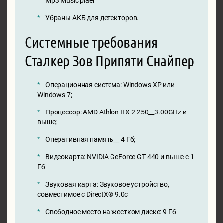
Mp3 Music plaer
Убраны АКБ для детекторов.
Системные требования
Сталкер Зов Припяти Снайпер
Операционная система: Windows XP или
Windows 7;
Процессор: AMD Athlon II X 2 250__3.00GHz и
выше;
Оперативная память__ 4 Гб;
Видеокарта: NVIDIA GeForce GT 440 и выше с 1
Гб
Звуковая карта: Звуковое устройство,
совместимое с DirectX® 9.0с
Свободное место на жестком диске: 9 Гб