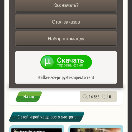
Как начать?
Стол заказов
Набор в команду
stalker-zov-pripyati-sniper.torrent
Назад
14 853
0
С этой игрой чаще всего смотрят: