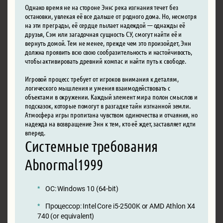
Однако время не на стороне Энн: река изгнания течет без
остановки, увлекая её все дальше от родного дома. Но, несмотря
на эти преграды, её сердце пылает надеждой — однажды её
друзья, Сэм или загадочная сущность СУ, смогут найти её и
вернуть домой. Тем не менее, прежде чем это произойдет, Энн
должна проявить всю свою сообразительность и настойчивость,
чтобы активировать древний компас и найти путь к свободе.
Игровой процесс требует от игроков внимания к деталям,
логического мышления и умения взаимодействовать с
объектами в окружении. Каждый элемент мира полон смыслов и
подсказок, которые помогут в разгадке тайн изгнанной земли.
Атмосфера игры пропитана чувством одиночества и отчаяния, но
надежда на возвращение Энн к тем, кто её ждет, заставляет идти
вперед.
Системные требования
Abnormal1999
ОС: Windows 10 (64-bit)
Процессор: Intel Core i5-2500K or AMD Athlon X4
740 (or equivalent)