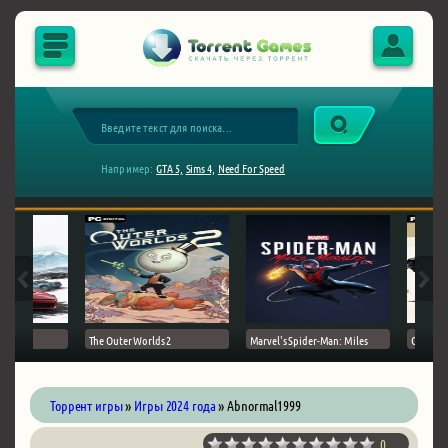
Например:
GTA 5,
Sims 4,
Need For Speed
The Outer Worlds 2
Marvel's Spider-Man: Miles
Ghost of
Торрент игры
»
Игры 2024 года
» Abnormal1999
0