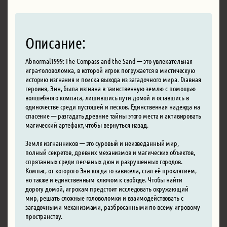
Описание:
Abnormal1999: The Compass and the Sand — это увлекательная
игра-головоломка, в которой игрок погружается в мистическую
историю изгнания и поиска выхода из загадочного мира. Главная
героиня, Энн, была изгнана в таинственную землю с помощью
волшебного компаса, лишившись пути домой и оставшись в
одиночестве среди пустошей и песков. Единственная надежда на
спасение — разгадать древние тайны этого места и активировать
магический артефакт, чтобы вернуться назад.
Земля изгнанников — это суровый и неизведанный мир,
полный секретов, древних механизмов и магических объектов,
спрятанных среди песчаных дюн и разрушенных городов.
Компас, от которого Энн когда-то зависела, стал её проклятием,
но также и единственным ключом к свободе. Чтобы найти
дорогу домой, игрокам предстоит исследовать окружающий
мир, решать сложные головоломки и взаимодействовать с
загадочными механизмами, разбросанными по всему игровому
пространству.