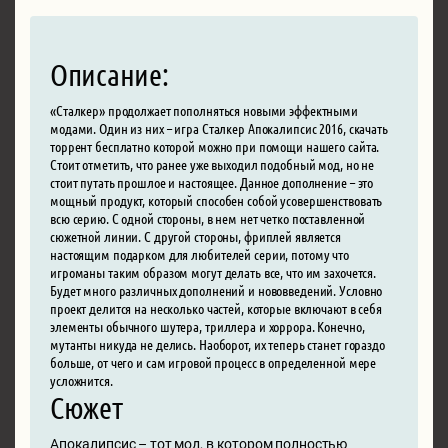
Описание:
«Сталкер» продолжает пополняться новыми эффектными
модами. Один из них – игра Сталкер Апокалипсис 2016, скачать
торрент бесплатно которой можно при помощи нашего сайта.
Стоит отметить, что ранее уже выходил подобный мод, но не
стоит путать прошлое и настоящее. Данное дополнение – это
мощный продукт, который способен собой усовершенствовать
всю серию. С одной стороны, в нем нет четко поставленной
сюжетной линии. С другой стороны, фриплей является
настоящим подарком для любителей серии, потому что
игроманы таким образом могут делать все, что им захочется.
Будет много различных дополнений и нововведений. Условно
проект делится на несколько частей, которые включают в себя
элементы обычного шутера, триллера и хоррора. Конечно,
мутанты никуда не делись. Наоборот, их теперь станет гораздо
больше, от чего и сам игровой процесс в определенной мере
усложнится.
Сюжет
Апокалипсис – тот мод, в котором полностью