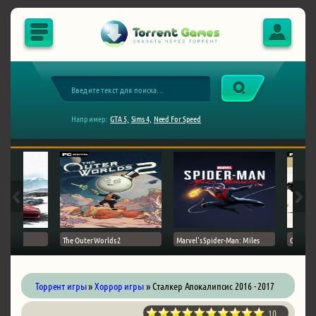
Например:
GTA 5,
Sims 4,
Need For Speed
The Outer Worlds 2
Marvel's Spider-Man: Miles
Ghost of
Торрент игры
»
Хоррор игры
» Сталкер Апокалипсис 2016 - 2017
10