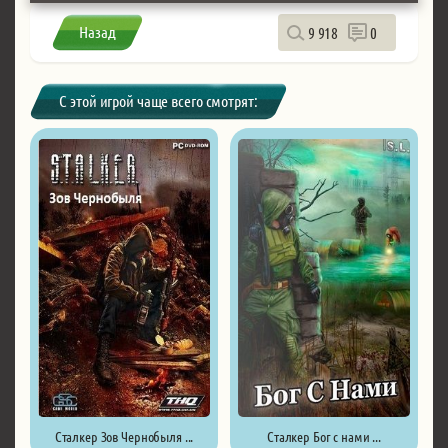
Назад
9 918
0
С этой игрой чаще всего смотрят:
Сталкер Зов Чернобыля ...
Сталкер Бог с нами ...