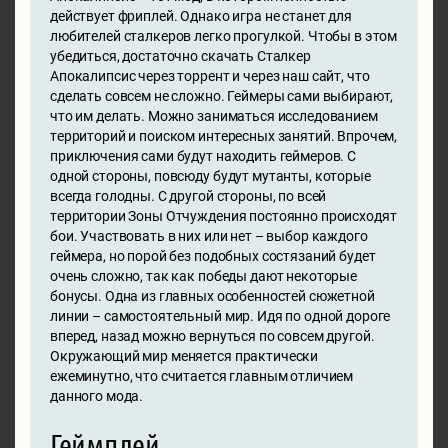
действует фриплей. Однако игра не станет для
любителей сталкеров легко прогулкой. Чтобы в этом
убедиться, достаточно скачать Сталкер
Апокалипсис через торрент и через наш сайт, что
сделать совсем не сложно. Геймеры сами выбирают,
что им делать. Можно заниматься исследованием
территорий и поиском интересных занятий. Впрочем,
приключения сами будут находить геймеров. С
одной стороны, повсюду будут мутанты, которые
всегда голодны. С другой стороны, по всей
территории Зоны Отчуждения постоянно происходят
бои. Участвовать в них или нет – выбор каждого
геймера, но порой без подобных состязаний будет
очень сложно, так как победы дают некоторые
бонусы. Одна из главных особенностей сюжетной
линии – самостоятельный мир. Идя по одной дороге
вперед, назад можно вернуться по совсем другой.
Окружающий мир меняется практически
ежеминутно, что считается главным отличием
данного мода.
Геймплей