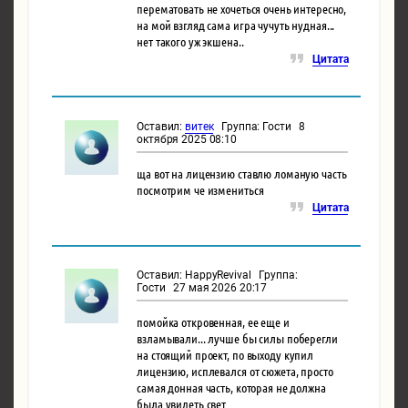
перематовать не хочеться очень интересно,
на мой взгляд сама игра чучуть нудная...
нет такого уж экшена..
Цитата
Оставил:
витек
Группа: Гости 8
октября 2025 08:10
ща вот на лицензию ставлю ломаную часть
посмотрим че измениться
Цитата
Оставил: HappyRevival Группа:
Гости 27 мая 2026 20:17
помойка откровенная, ее еще и
взламывали... лучше бы силы поберегли
на стоящий проект, по выходу купил
лицензию, исплевался от сюжета, просто
самая донная часть, которая не должна
была увидеть свет