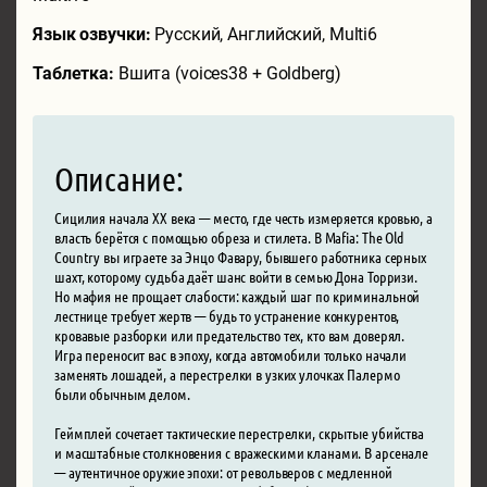
Язык озвучки:
Русский, Английский, Multi6
Таблетка:
Вшита (voices38 + Goldberg)
Описание:
Сицилия начала XX века — место, где честь измеряется кровью, а
власть берётся с помощью обреза и стилета. В Mafia: The Old
Country вы играете за Энцо Фавару, бывшего работника серных
шахт, которому судьба даёт шанс войти в семью Дона Торризи.
Но мафия не прощает слабости: каждый шаг по криминальной
лестнице требует жертв — будь то устранение конкурентов,
кровавые разборки или предательство тех, кто вам доверял.
Игра переносит вас в эпоху, когда автомобили только начали
заменять лошадей, а перестрелки в узких улочках Палермо
были обычным делом.
Геймплей сочетает тактические перестрелки, скрытые убийства
и масштабные столкновения с вражескими кланами. В арсенале
— аутентичное оружие эпохи: от револьверов с медленной