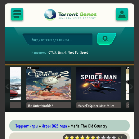
Например:
GTA 5,
Sims 4,
Need For Speed
The Outer Worlds 2
Marvel's Spider-Man: Miles
Ghost of
Торрент игры
»
Игры 2025 года
» Mafia: The Old Country
6.5