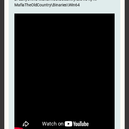
MafiaTheOldCountry\Binaries\Win64