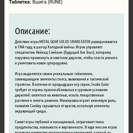
Таблетка:
Вшита (RUNE)
Описание:
Действие игры METAL GEAR SOLID: SNAKE EATER разворачивается
в 1964 году, в разгар Холодной войны. Игрок управляет
спецагентом Нейкид Снейком (будущий Биг Босс), которому
поручено проникнуть в советские джунгли, чтобы спасти ученого
и уничтожить новое супероружие.
Игра выделяется своим уникальным геймплеем,
совмещающим элементы стелса, выживания и тактической
стратегии. В отличие от предыдущих игр серии, Snake Eater
требует от игрока приспосабливаться к суровым условиям
джунглей: охотиться на животных, искать лекарственные
растения и лечить ранения. Маскировка играет ключевую роль,
позволяя Снейку скрываться от врагов, используя элементы
окружающей среды.
Сюжет игры глубокий и насыщенный, затрагивает темы
предательства, лояльности и жертвенности. В ходе миссии игрок
встречает множество харизматичных персонажей, каждый из