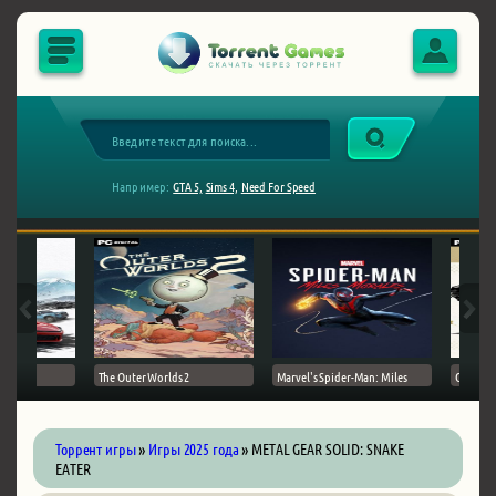
Например:
GTA 5,
Sims 4,
Need For Speed
The Outer Worlds 2
Marvel's Spider-Man: Miles
Ghost of
Торрент игры
»
Игры 2025 года
» METAL GEAR SOLID: SNAKE
EATER