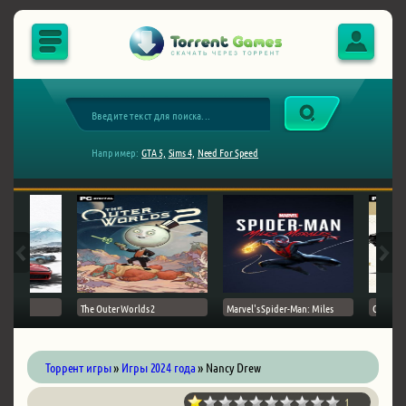
Например:
GTA 5,
Sims 4,
Need For Speed
The Outer Worlds 2
Marvel's Spider-Man: Miles
Ghost of
Торрент игры
»
Игры 2024 года
» Nancy Drew
1