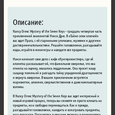
Описание:
Nancy Drew: Mystery of the Seven Keys – тридцать четвертая часть
приключений знаменитой Нэнси Дрю. В «Тайне семи ключей»
вас ждет Прага, с её старинными улочками, музеями и другими
достопримечательностями. Решайте головоломки, разгадывайте
коды, играйте в мини-игры и находите все предметы.
Нэнси начинает свое дело с кафе «Хунгеркюнстлер», где её
клиентка рассказывает ей, что фамильное ожерелье, что она
отнесла на оценку, оказалось поддельным. Она просит нашу
сыщицу помочь ей и разгадать тайну украденной драгоценности
и вернуть ожерелье. В вашем приключении встретятся
марионетки, алхимия, сверхъестественное и даже компьютерные
взломы.
В Nancy Drew: Mystery of the Seven Keys вас ждет интересный и
новый игровой процесс, теперь вы сможете не просто кликать на
предметы, но и свободно перемещаться. Как и прежде,
разгадывайте головоломки, находить и осматривать предметы,
ища подсказки. Погрузитесь в чешские легенды и проникнитесь