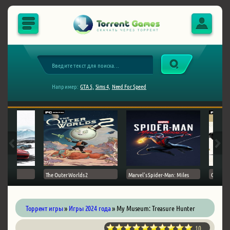
Например:
GTA 5,
Sims 4,
Need For Speed
The Outer Worlds 2
Marvel's Spider-Man: Miles
Ghost of
Торрент игры
»
Игры 2024 года
» My Museum: Treasure Hunter
10