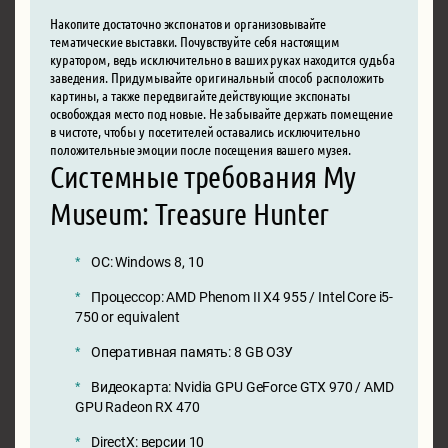
Накопите достаточно экспонатов и организовывайте
тематические выставки. Почувствуйте себя настоящим
куратором, ведь исключительно в ваших руках находится судьба
заведения. Придумывайте оригинальный способ расположить
картины, а также передвигайте действующие экспонаты
освобождая место под новые. Не забывайте держать помещение
в чистоте, чтобы у посетителей оставались исключительно
положительные эмоции после посещения вашего музея.
Системные требования My
Museum: Treasure Hunter
ОС: Windows 8, 10
Процессор: AMD Phenom II X4 955 / Intel Core i5-
750 or equivalent
Оперативная память: 8 GB ОЗУ
Видеокарта: Nvidia GPU GeForce GTX 970 / AMD
GPU Radeon RX 470
DirectX: версии 10