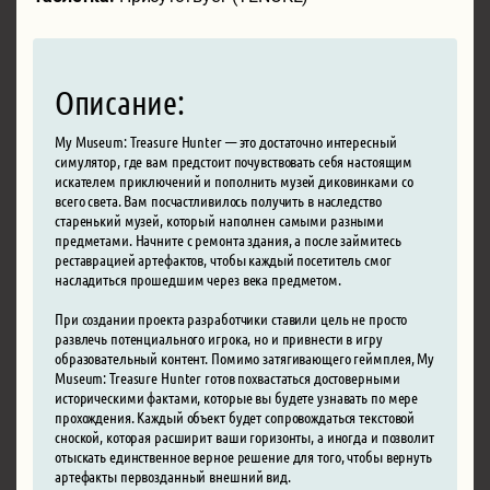
Описание:
My Museum: Treasure Hunter — это достаточно интересный
симулятор, где вам предстоит почувствовать себя настоящим
искателем приключений и пополнить музей диковинками со
всего света. Вам посчастливилось получить в наследство
старенький музей, который наполнен самыми разными
предметами. Начните с ремонта здания, а после займитесь
реставрацией артефактов, чтобы каждый посетитель смог
насладиться прошедшим через века предметом.
При создании проекта разработчики ставили цель не просто
развлечь потенциального игрока, но и привнести в игру
образовательный контент. Помимо затягивающего геймплея, My
Museum: Treasure Hunter готов похвастаться достоверными
историческими фактами, которые вы будете узнавать по мере
прохождения. Каждый объект будет сопровождаться текстовой
сноской, которая расширит ваши горизонты, а иногда и позволит
отыскать единственное верное решение для того, чтобы вернуть
артефакты первозданный внешний вид.