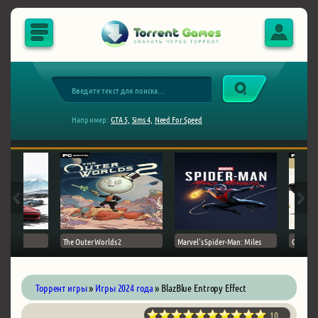
Например:
GTA 5,
Sims 4,
Need For Speed
The Outer Worlds 2
Marvel's Spider-Man: Miles
Ghost of
Торрент игры
»
Игры 2024 года
» BlazBlue Entropy Effect
10