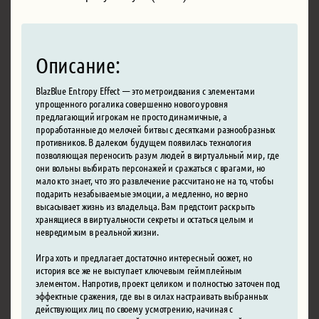
Описание:
BlazBlue Entropy Effect — это метроидвания с элементами
упрощенного рогалика совершенно нового уровня
предлагающий игрокам не просто динамичные, а
проработанные до мелочей битвы с десятками разнообразных
противников. В далеком будущем появилась технология
позволяющая переносить разум людей в виртуальный мир, где
они вольны выбирать персонажей и сражаться с врагами, но
мало кто знает, что это развлечение рассчитано не на то, чтобы
подарить незабываемые эмоции, а медленно, но верно
высасывает жизнь из владельца. Вам предстоит раскрыть
хранящиеся в виртуальности секреты и остаться целым и
невредимым в реальной жизни.
Игра хоть и предлагает достаточно интересный сюжет, но
история все же не выступает ключевым геймплейным
элементом. Напротив, проект целиком и полностью заточен под
эффектные сражения, где вы в силах настраивать выбранных
действующих лиц по своему усмотрению, начиная с