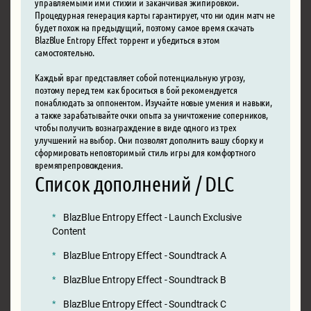
управляемыми ими стихий и заканчивая экипировкой.
Процедурная генерация карты гарантирует, что ни один матч не
будет похож на предыдущий, поэтому самое время скачать
BlazBlue Entropy Effect торрент и убедиться в этом
самостоятельно.
Каждый враг представляет собой потенциальную угрозу,
поэтому перед тем как броситься в бой рекомендуется
понаблюдать за оппонентом. Изучайте новые умения и навыки,
а также зарабатывайте очки опыта за уничтожение соперников,
чтобы получить вознаграждение в виде одного из трех
улучшений на выбор. Они позволят дополнить вашу сборку и
сформировать неповторимый стиль игры для комфортного
времяпрепровождения.
Список дополнений / DLC
BlazBlue Entropy Effect - Launch Exclusive
Content
BlazBlue Entropy Effect - Soundtrack A
BlazBlue Entropy Effect - Soundtrack B
BlazBlue Entropy Effect - Soundtrack C