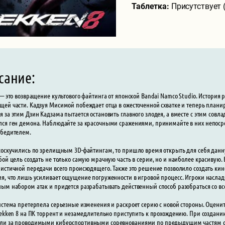
Таблетка:
Присутствует 
сание:
 — это возвращение культового файтинга от японской Bandai Namco Studio. История 
ей части. Кадзуя Мисимой побеждает отца в ожесточенной схватке и теперь плани
 за этим Дзин Кадзама пытается остановить главного злодея, а вместе с этим совлад
ся ген демона. Наблюдайте за красочными сражениями, принимайте в них непосре
обедителем.
соскучились по зрелищным 3D-файтингам, то пришло время открыть для себя данн
бой цель создать не только самую мрачную часть в серии, но и наиболее красивую. 
истичной передачи всего происходящего. Также это решение позволило создать к
я, что лишь усиливает ощущение погруженности в игровой процесс. Игроки наслад
ым набором атак и придется разрабатывать действенный способ разобраться со все
истема претерпела серьезные изменения и раскроет серию с новой стороны. Оценит
Tekken 8 на ПК торрент и незамедлительно приступить к прохождению. При созда
и за проводимыми киберспортивными соревнованиями по предыдущим частям сер