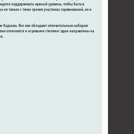
идется поддерживать нужный уровень, чтобы быть в
а не только с точки зрения участника соревнований, но и
зюн Кадзама. Все они обладают отличительным набором
 они отличаются и игровыми стилями: одни направлены на
я.