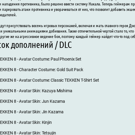
 нападения противника, было решено ввести систему Накала. Теперь геймерам пр
и парировать атаки противника и уворачиваться от них, что позволит добавить экшен
юдателей.
удут присутствовать восемь игровых персонажей, включая и мать главного героя Д
и уникальными анимациями добивания. Также отличительной чертой стало то, что
другие же на агрессивное ведение боя, поэтому каждый геймер найдет что-то под себ
сок дополнений / DLC
EKKEN 8 - Avatar Costume: Paul Phoenix Set
EKKEN 8 - Character Costume: Gold Suit Pack
EKKEN 8 - Avatar Costume: Classic TEKKEN T-Shirt Set
EKKEN 8 - Avatar Skin: Kazuya Mishima
EKKEN 8 - Avatar Skin: Jun Kazama
EKKEN 8 - Avatar Skin: Jin Kazama
EKKEN 8 - Avatar Skin: Kinjin
EKKEN 8 - Avatar Skin: Tetsujin