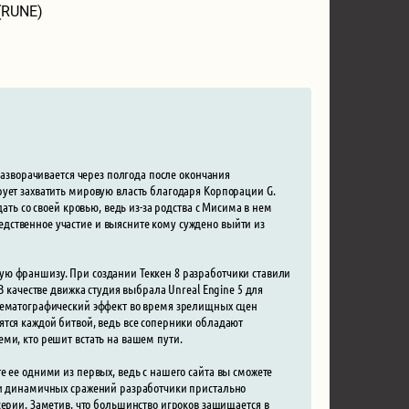
(RUNE)
разворачивается через полгода после окончания
рует захватить мировую власть благодаря Корпорации G.
ать со своей кровью, ведь из-за родства с Мисима в нем
дственное участие и выясните кому суждено выйти из
ую франшизу. При создании Теккен 8 разработчики ставили
В качестве движка студия выбрала Unreal Engine 5 для
инематографический эффект во время зрелищных сцен
ятся каждой битвой, ведь все соперники обладают
ми, кто решит встать на вашем пути.
е ее одними из первых, ведь с нашего сайта вы сможете
нии динамичных сражений разработчики пристально
ии. Заметив, что большинство игроков защищается в