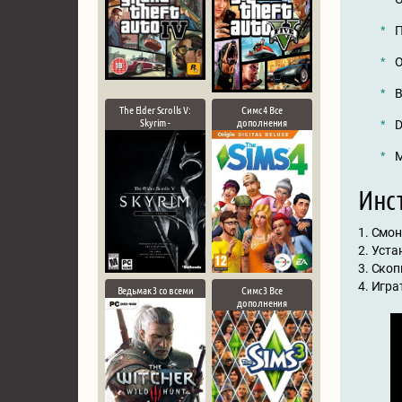
П
О
В
The Elder Scrolls V:
Симс 4 Все
Skyrim -
дополнения
D
М
Инст
1. Смо
2. Уст
3. Скоп
4. Игра
Ведьмак 3 со всеми
Симс 3 Все
дополнения