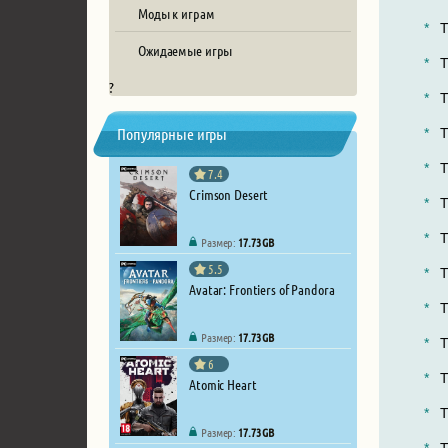
Моды к играм
T
Ожидаемые игры
T
?
T
Популярные игры
T
T
7.4
Crimson Desert
T
T
Размер:
17.73 GB
5.5
T
Avatar: Frontiers of Pandora
T
Размер:
17.73 GB
T
6
T
Atomic Heart
T
Размер:
17.73 GB
T