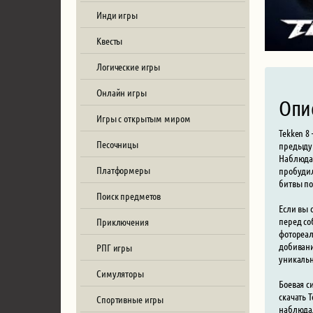
Инди игры
Квесты
Логические игры
Онлайн игры
Опи
Игры с открытым миром
Tekken 8
Песочницы
предыдущ
Наблюдая
Платформеры
пробудил
битвы п
Поиск предметов
Если вы 
перед со
Приключения
фотореал
добивани
РПГ игры
уникальн
Симуляторы
Боевая с
скачать 
Спортивные игры
наблюдал