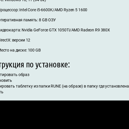
роцессор: Intel Core i5-6600K/AMD Ryzen 5 1600
перативная память: 8 GB ОЗУ
идеокарта: Nvidia GeForce GTX 1050Ti/AMD Radeon R9 380X
irectX: версии 12
есто на диске: 100 GB
рукция по установке:
нтировать образ
ановить
ировать таблетку из папки RUNE (на образе) в папку где установлена
ть