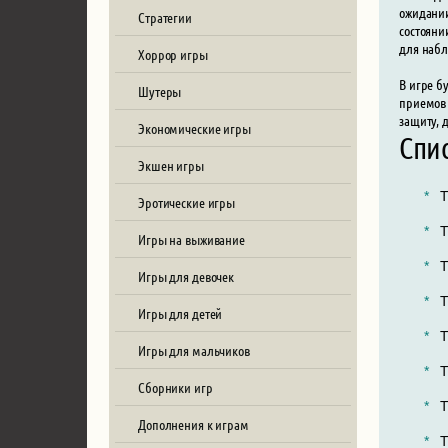
ожидании
Стратегии
состояни
для набл
Хоррор игры
В игре б
Шутеры
приемов 
защиту, 
Экономические игры
Спи
Экшен игры
T
Эротические игры
T
Игры на выживание
T
Игры для девочек
T
Игры для детей
T
Игры для мальчиков
T
Сборники игр
T
Дополнения к играм
T