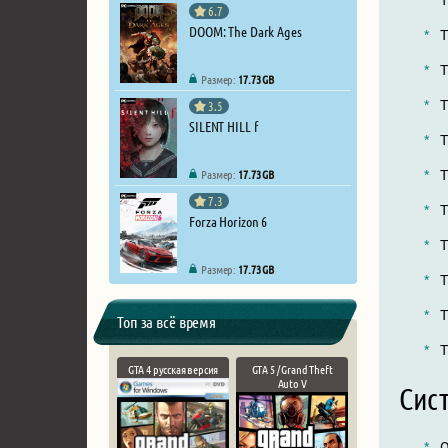
6.7
DOOM: The Dark Ages
T
T
Размер:
17.73 GB
T
3.5
SILENT HILL f
T
Размер:
17.73 GB
T
7.3
T
Forza Horizon 6
T
Размер:
17.73 GB
T
T
Топ за всё время
T
GTA 4 русская версия
GTA 5 / Grand Theft
Auto V
Сис
О