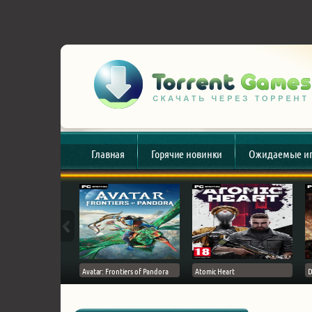
Главная
Горячие новинки
Ожидаемые и
esert
Avatar: Frontiers of Pandora
Atomic Heart
D