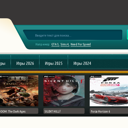
Например:
GTA 5
Sims 4
Need For Speed
гры
Игры 2026
Игры 2025
Игры 2024
OOM: The Dark Ages
SILENT HILL f
Forza Horizon 6