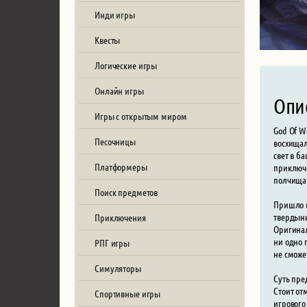
Инди игры
Квесты
Логические игры
Онлайн игры
Опи
Игры с открытым миром
God Of W
Песочницы
восхищал
свет в б
Платформеры
приключе
полчища 
Поиск предметов
Пришло в
твердыни
Приключения
Оригинал
ни одно 
РПГ игры
не сможе
Симуляторы
Суть пре
Стоит от
Спортивные игры
игрового