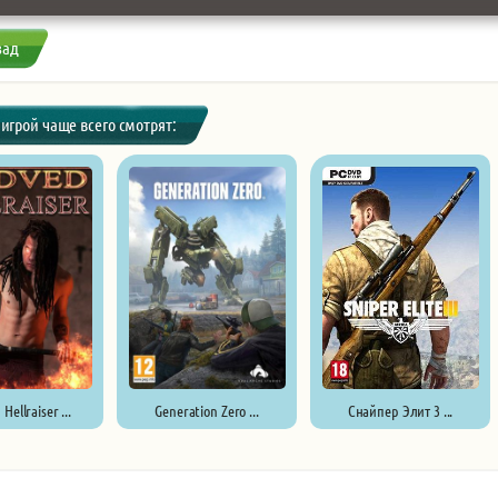
зад
 игрой чаще всего смотрят:
ellraiser ...
Generation Zero ...
Снайпер Элит 3 ...