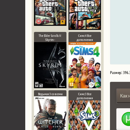
The Elder Scrolls V:
Симс 4 Все
Skyrim -
дополнения
Размер: 396.
Ведьмак 3 со всеми
Симс 3 Все
Как 
дополнения