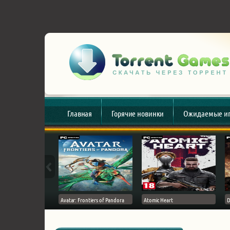
Главная
Горячие новинки
Ожидаемые и
esert
Avatar: Frontiers of Pandora
Atomic Heart
D