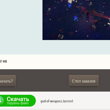
37 MB
начать?
Стол заказов
god-of-weapons.torrent