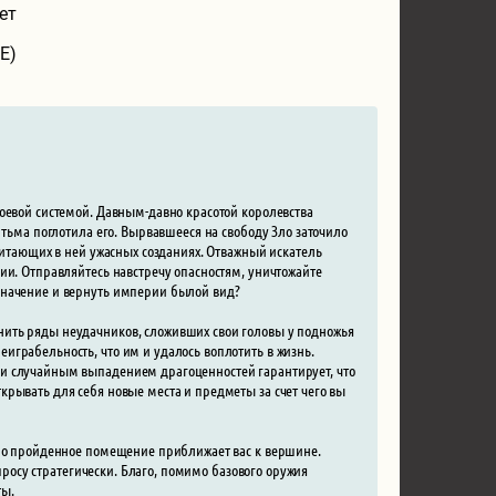
ет
E)
оевой системой. Давным-давно красотой королевства
 тьма поглотила его. Вырвавшееся на свободу Зло заточило
битающих в ней ужасных созданиях. Отважный искатель
ии. Отправляйтесь навстречу опасностям, уничтожайте
значение и вернуть империи былой вид?
ить ряды неудачников, сложивших свои головы у подножья
играбельность, что им и удалось воплотить в жизнь.
 и случайным выпадением драгоценностей гарантирует, что
крывать для себя новые места и предметы за счет чего вы
чно пройденное помещение приближает вас к вершине.
опросу стратегически. Благо, помимо базового оружия
ты.