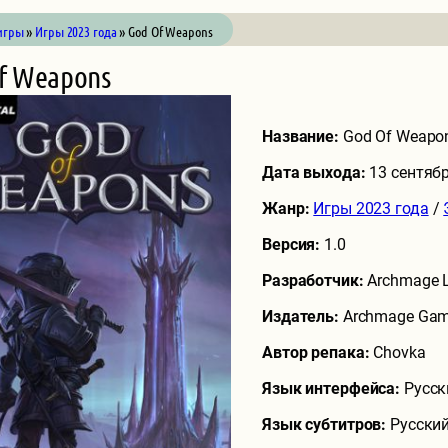
игры
»
Игры 2023 года
» God Of Weapons
f Weapons
Название:
God Of Weapo
Дата выхода:
13 сентяб
Жанр:
Игры 2023 года
/
Версия:
1.0
Разработчик:
Archmage 
Издатель:
Archmage Gam
Автор репака:
Chovka
Язык интерфейса:
Русск
Язык субтитров:
Русский