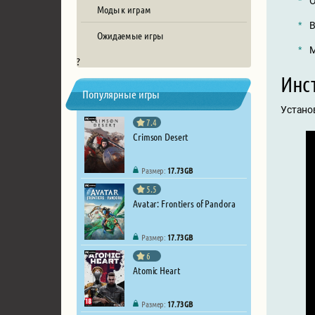
О
Моды к играм
В
Ожидаемые игры
М
?
Инст
Популярные игры
Устано
7.4
Crimson Desert
Размер:
17.73 GB
5.5
Avatar: Frontiers of Pandora
Размер:
17.73 GB
6
Atomic Heart
Размер:
17.73 GB