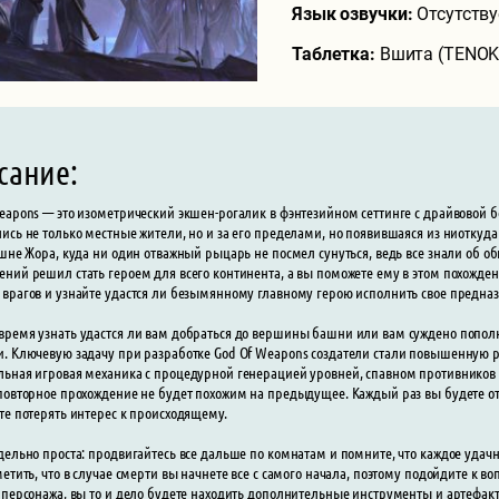
Язык озвучки:
Отсутству
Таблетка:
Вшита (TENOK
сание:
eapons — это изометрический экшен-рогалик в фэнтезийном сеттинге с драйвовой б
ись не только местные жители, но и за его пределами, но появившаяся из ниоткуда
ашне Жора, куда ни один отважный рыцарь не посмел сунуться, ведь все знали об о
ний решил стать героем для всего континента, а вы поможете ему в этом похожден
врагов и узнайте удастся ли безымянному главному герою исполнить свое предна
ремя узнать удастся ли вам добраться до вершины башни или вам суждено пополн
. Ключевую задачу при разработке God Of Weapons создатели стали повышенную ре
ьная игровая механика с процедурной генерацией уровней, спавном противников
повторное прохождение не будет похожим на предыдущее. Каждый раз вы будете от
те потерять интерес к происходящему.
дельно проста: продвигайтесь все дальше по комнатам и помните, что каждое уда
метить, что в случае смерти вы начнете все с самого начала, поэтому подойдите к в
 персонажа, вы то и дело будете находить дополнительные инструменты и артефак