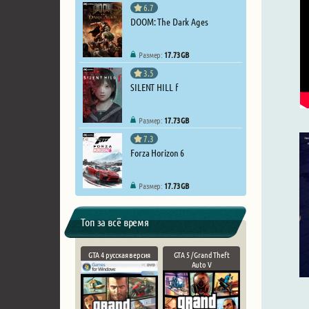
6.7
DOOM: The Dark Ages
Размер:
17.73 GB
3.5
SILENT HILL f
Размер:
17.73 GB
7.3
Forza Horizon 6
Размер:
17.73 GB
Топ за всё время
GTA 4 русская версия
GTA 5 / Grand Theft
Auto V