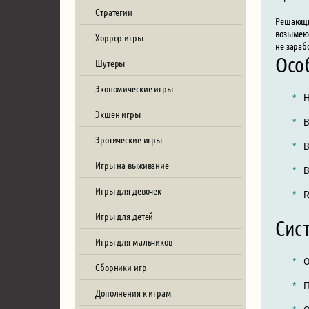
Стратегии
Решающим
возымеют
Хоррор игры
не зараб
Осо
Шутеры
Экономические игры
Н
Экшен игры
В
Эротические игры
В
Игры на выживание
В
Игры для девочек
R
Игры для детей
Сис
Игры для мальчиков
О
Сборники игр
П
Дополнения к играм