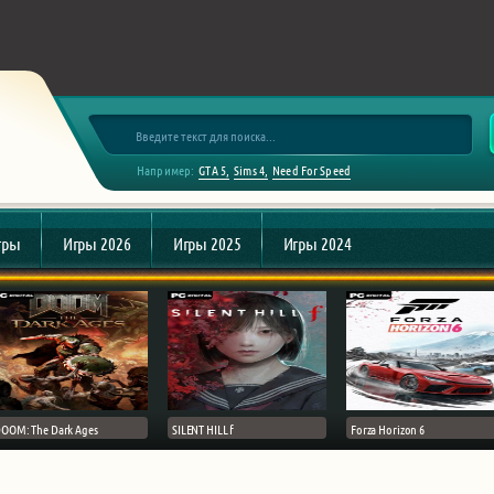
Например:
GTA 5
Sims 4
Need For Speed
гры
Игры 2026
Игры 2025
Игры 2024
OOM: The Dark Ages
SILENT HILL f
Forza Horizon 6