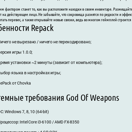
 фактором станет то, как вы расположите находки в своем инвентаре. Размещайте
 на действующее лицо. Не забывайте, что сокровища разнятся по редкости и эффек
отать перевес, а также открывайте новые связки, ведь во многом геймплей строитс
бенности Repack
ичего не вырезано / ничего не перекодировано;
ерсия игры 1.0.0;
ремя установки ~2 минуты (зависит от компьютера);
ыбор языка в настройках игры;
ePack от Chovka
темные требования God Of Weapons
С: Windows 7, 8, 10 (64-bit)
роцессор: Intel Core i3-6100 / AMD FX-8350