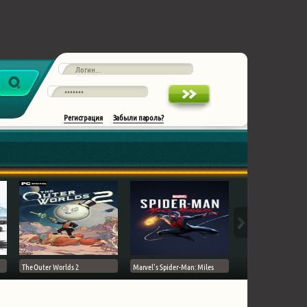
Регистрация
Забыли пароль?
The Outer Worlds 2
Marvel's Spider-Man: Miles
Ghost of Tsushima на 