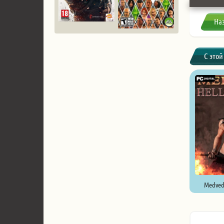
На
С этой
Medved H