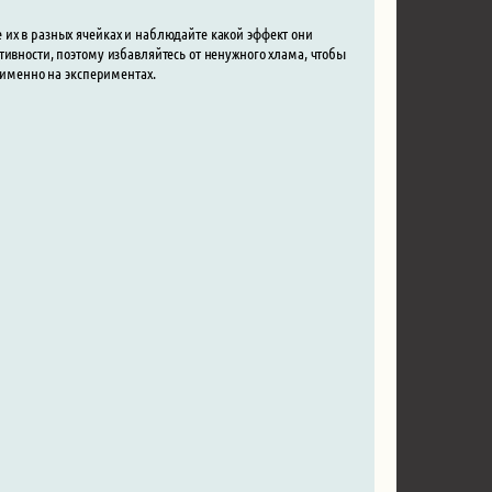
 их в разных ячейках и наблюдайте какой эффект они
тивности, поэтому избавляйтесь от ненужного хлама, чтобы
я именно на экспериментах.