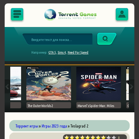
Например:
GTA 5,
Sims 4,
Need For Speed
The Outer Worlds 2
Marvel's Spider-Man: Miles
Ghost of
Торрент игры
»
Игры 2023 года
» Teslagrad 2
8