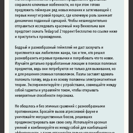
сохранило ключевые особенности, но при этом готово
предложить геймерам ряд новых механик и затягивающий с
первых минут игровой процесс, где ключевую роль занимает
динамично поданный сценарий. Чтобы незамедлительно
отправиться исследовать красочный мир Винхельма вам
предстоит скачать Teslagrad 2 торрент бесплатно по ссылке ниже
и приступить к прохождению.
Бодрый и разнообразный геймплей не даст заскучать и
приглянется как любителям жанра, так и тем, кто решил
разнообразить игровые привычки и попробовать что-то новое.
Изучайте детально проработанные локации в поисках полезных
предметов, ведь они потребуются не только для выживания, но
и для решения сложных головоломок. Пазлы заставят вдоволь
поломать голову, ведь в их основу положены электромагнитные
теории. Экспериментируйте с устройствами, совмещайте между
собой гаджеты и управляйте током, чтобы открывать
невероятные способности персонажа.
Не обошлось и без эпичных сражений с разнообразными
противниками. Бросайте вызов агрессивной фауне и
уничтожайте могущественных боссов, решивших
продемонстрировать вам свою силу. Используйте арсенал
умений и комбинируйте их между собой для наибольшей
эффективности, а также оттачивайте только что приобретенные