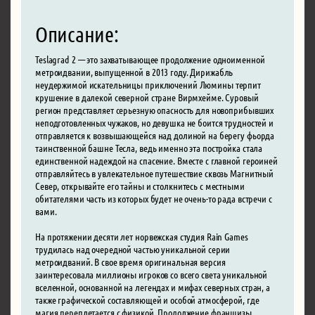
Описание:
Teslagrad 2 — это захватывающее продолжение одноименной
метроидвании, выпущенной в 2013 году. Дирижабль
неудержимой искательницы приключений Люмины терпит
крушение в далекой северной стране Вирмхейме. Суровый
регион представляет серьезную опасность для новоприбывших
неподготовленных чужаков, но девушка не боится трудностей и
отправляется к возвышающейся над долиной на берегу фьорда
таинственной башне Тесла, ведь именно эта постройка стала
единственной надеждой на спасение. Вместе с главной героиней
отправляйтесь в увлекательное путешествие сквозь Магнитный
Север, открывайте его тайны и столкнитесь с местными
обитателями часть из которых будет не очень-то рада встречи с
вами.
На протяжении десяти лет норвежская студия Rain Games
трудилась над очередной частью уникальной серии
метроидваний. В свое время оригинальная версия
заинтересовала миллионы игроков со всего света уникальной
вселенной, основанной на легендах и мифах северных стран, а
также графической составляющей и особой атмосферой, где
магия переплетается с физикой. Продолжение франшизы