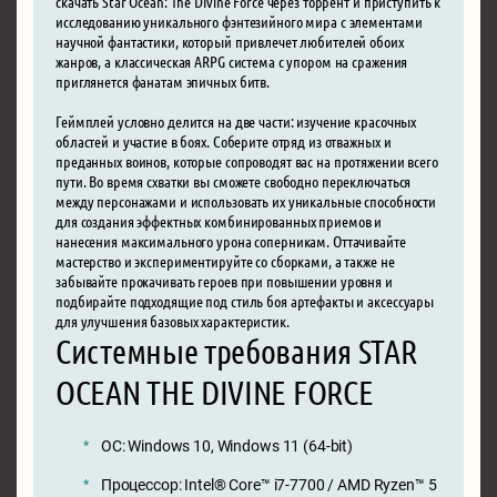
скачать Star Ocean: The Divine Force через торрент и приступить к
исследованию уникального фэнтезийного мира с элементами
научной фантастики, который привлечет любителей обоих
жанров, а классическая ARPG система с упором на сражения
приглянется фанатам эпичных битв.
Геймплей условно делится на две части: изучение красочных
областей и участие в боях. Соберите отряд из отважных и
преданных воинов, которые сопроводят вас на протяжении всего
пути. Во время схватки вы сможете свободно переключаться
между персонажами и использовать их уникальные способности
для создания эффектных комбинированных приемов и
нанесения максимального урона соперникам. Оттачивайте
мастерство и экспериментируйте со сборками, а также не
забывайте прокачивать героев при повышении уровня и
подбирайте подходящие под стиль боя артефакты и аксессуары
для улучшения базовых характеристик.
Системные требования STAR
OCEAN THE DIVINE FORCE
ОС: Windows 10, Windows 11 (64-bit)
Процессор: Intel® Core™ i7-7700 / AMD Ryzen™ 5