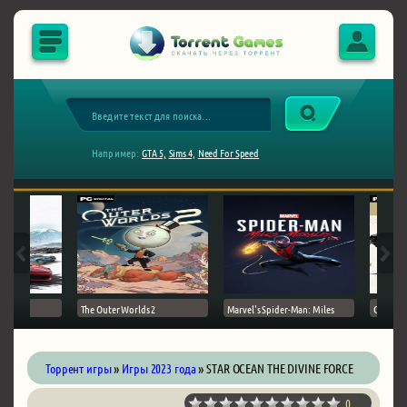
Например:
GTA 5,
Sims 4,
Need For Speed
The Outer Worlds 2
Marvel's Spider-Man: Miles
Ghost of
Торрент игры
»
Игры 2023 года
» STAR OCEAN THE DIVINE FORCE
0