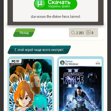
star-ocean-the-divine-force.torrent
Назад
2 203
0
С этой игрой чаще всего смотрят: