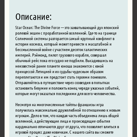
Описание:
Star Ocean: The Divine Force — это захватывающий дух японский
ролевой экшен с проработанной вселенной. Где-то на границе
Солнечной системы разгорается самый крупный конфликт в
истории космоса, который может привести к масштабной и
бессмысленной войне с участием десяток галактических
империй. Рэймонд, пилот грузового корабля, совершал
обычный рейс пока его судно не подбили. Высадившись на
неизвестной ранее планете юноша знакомится с юной
принцессой Летицией и их судьбы чудесным образом
переплетаются и им предстоит стать героями поневоле.
Отправляйтесь в путешествие через созвездия в попытках
остановить безумие и положить конец череде ужасных событий,
которые могут оказаться последними для всего человечества.
Несмотря на многочисленные тайтлы франшизы игра
получилась максимально дружелюбной по отношению к новым
игрокам. Дело в том, что каждая часть объединена лишь общей
вселенной, а действующие лица и происходящие события
кардинально отличаются друг от друга, что позволяет влиться в
игровой процесс даже новичкам. С нашего сайта вы сможете