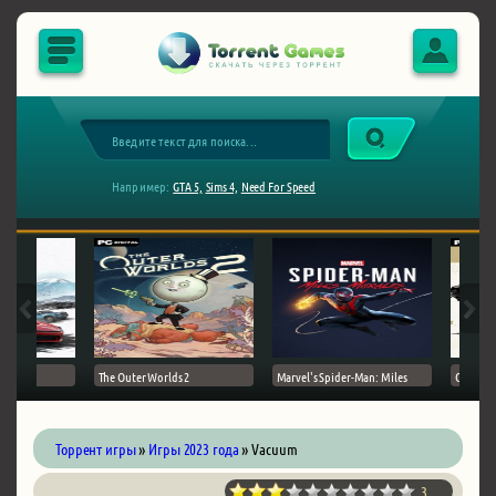
Например:
GTA 5,
Sims 4,
Need For Speed
The Outer Worlds 2
Marvel's Spider-Man: Miles
Ghost of
Торрент игры
»
Игры 2023 года
» Vacuum
3