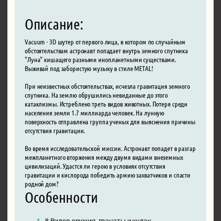
Описание:
Vacuum - 3D шутер от первого лица, в котором по случайным
обстоятельствам астронавт попадает внутрь земного спутника
"Луна" кишащего разными инопланетными существами.
Выживай под забористую музыку в стиле METAL!
При неизвестных обстоятельствах, исчезла гравитация земного
спутника. На землю обрушились невиданные до этого
катаклизмы. Истреблено треть видов животных. Потеря среди
населения земли 1.7 миллиарда человек. На лунную
поверхность отправлена группа ученых для выяснения причины
отсутствия гравитации.
Во время исследовательской миссии. Астронавт попадет в разгар
межпланетного вторжения между двумя видами внеземных
цивилизаций. Удастся ли герою в условиях отсутствия
гравитации и кислорода победить армию захватчиков и спасти
родной дом?
Особенности
8 Видов оружия, гранаты и кулак.