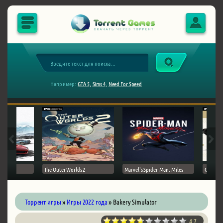
Например:
GTA 5,
Sims 4,
Need For Speed
The Outer Worlds 2
Marvel's Spider-Man: Miles
Ghost of
Торрент игры
»
Игры 2022 года
» Bakery Simulator
4.7