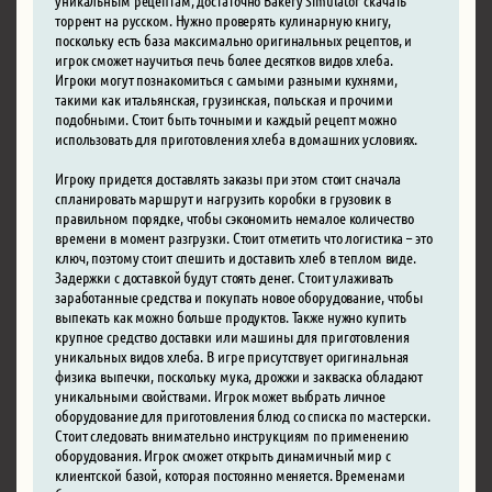
торрент на русском. Нужно проверять кулинарную книгу,
поскольку есть база максимально оригинальных рецептов, и
игрок сможет научиться печь более десятков видов хлеба.
Игроки могут познакомиться с самыми разными кухнями,
такими как итальянская, грузинская, польская и прочими
подобными. Стоит быть точными и каждый рецепт можно
использовать для приготовления хлеба в домашних условиях.
Игроку придется доставлять заказы при этом стоит сначала
спланировать маршрут и нагрузить коробки в грузовик в
правильном порядке, чтобы сэкономить немалое количество
времени в момент разгрузки. Стоит отметить что логистика – это
ключ, поэтому стоит спешить и доставить хлеб в теплом виде.
Задержки с доставкой будут стоять денег. Стоит улаживать
заработанные средства и покупать новое оборудование, чтобы
выпекать как можно больше продуктов. Также нужно купить
крупное средство доставки или машины для приготовления
уникальных видов хлеба. В игре присутствует оригинальная
физика выпечки, поскольку мука, дрожжи и закваска обладают
уникальными свойствами. Игрок может выбрать личное
оборудование для приготовления блюд со списка по мастерски.
Стоит следовать внимательно инструкциям по применению
оборудования. Игрок сможет открыть динамичный мир с
клиентской базой, которая постоянно меняется. Временами