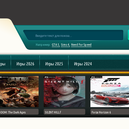
Например:
GTA 5
Sims 4
Need For Speed
гры
Игры 2026
Игры 2025
Игры 2024
OOM: The Dark Ages
SILENT HILL f
Forza Horizon 6