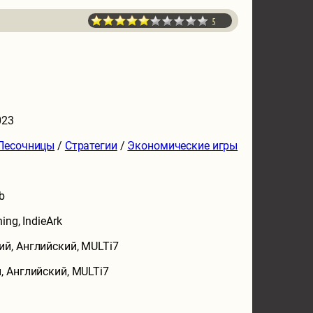
5
023
Песочницы
/
Стратегии
/
Экономические игры
b
ing, IndieArk
ий, Английский, MULTi7
, Английский, MULTi7