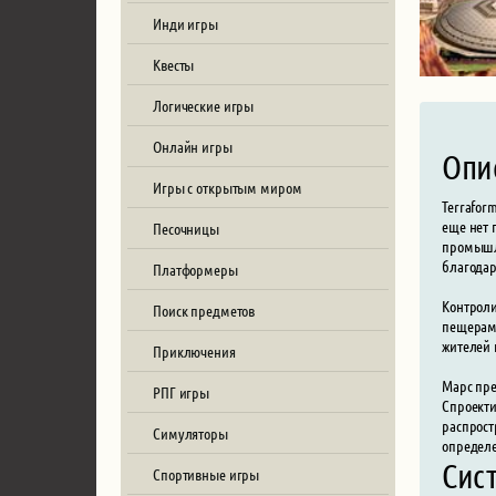
Инди игры
Квесты
Логические игры
Онлайн игры
Опи
Игры с открытым миром
Terrafor
еще нет 
Песочницы
промышле
благодар
Платформеры
Контроли
Поиск предметов
пещерами
жителей 
Приключения
Марс пре
РПГ игры
Спроекти
распрост
Симуляторы
определе
Сис
Спортивные игры