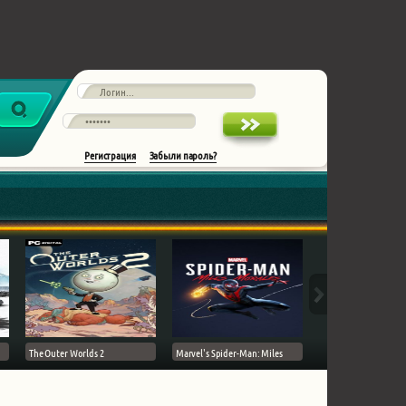
Регистрация
Забыли пароль?
The Outer Worlds 2
Marvel's Spider-Man: Miles
Ghost of Tsushima на 