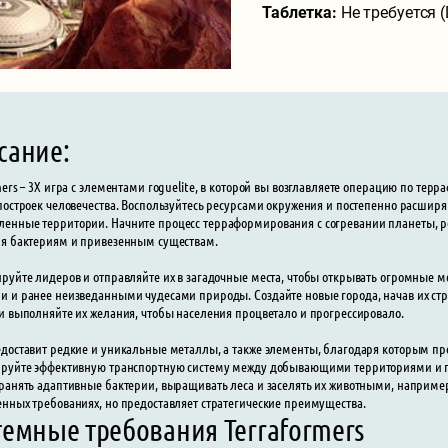
Таблетка:
Не требуется 
сание:
mers – 3X игра с элементами roguelite, в которой вы возглавляете операцию по те
построек человечества. Воспользуйтесь ресурсами окружения и постепенно расширяй
нные территории. Начните процесс терраформирования с согревании планеты, р
я бактериям и привезенным существам.
руйте лидеров и отправляйте их в загадочные места, чтобы открывать огромные ме
 и ранее неизведанными чудесами природы. Создайте новые города, начав их стро
и выполняйте их желания, чтобы населения процветало и прогрессировало.
доставит редкие и уникальные металлы, а также элементы, благодаря которым пр
руйте эффективную транспортную систему между добывающими территориями и п
ранять адаптивные бактерии, выращивать леса и заселять их животными, наприме
нных требованиях, но предоставляет стратегические преимущества.
темные требования Terraformers