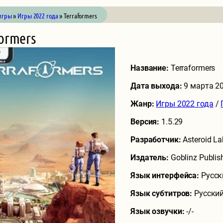
игры
»
Игры 2022 года
» Terraformers
formers
Название:
Terraformers
Дата выхода:
9 марта 2
Жанр:
Игры 2022 года
/
Версия:
1.5.29
Разработчик:
Asteroid La
Издатель:
Goblinz Publish
Язык интерфейса:
Русск
Язык субтитров:
Русский
Язык озвучки:
-/-