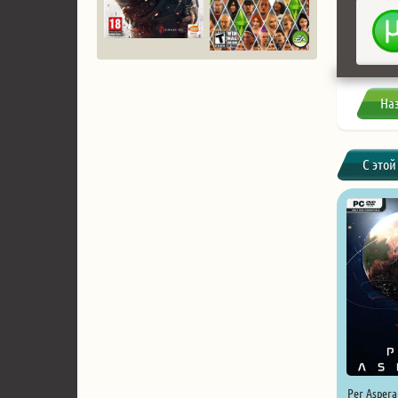
На
С этой
Per Aspera 