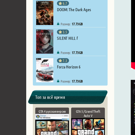
6.7
DOOM: The Dark Ages
Размер:
17.73 GB
3.5
SILENT HILL f
Размер:
17.73 GB
7.3
Forza Horizon 6
Размер:
17.73 GB
Топ за всё время
GTA 4 русская версия
GTA 5 / Grand Theft
Auto V