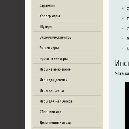
Стратегии
О
Хоррор игры
П
Шутеры
О
Экономические игры
В
Экшен игры
М
Эротические игры
Инст
Игры на выживание
Установ
Игры для девочек
Игры для детей
Игры для мальчиков
Сборники игр
Дополнения к играм