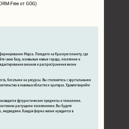
(DRM-Free от GOG)
рраформировании Марса. Попадите на Красную планету, где
те свою базу, основывая новые города, поселения и
едактирования океанов и распространения жизни
ста, богатыми на ресурсы. Вы столкнетесь с хрустальными
ительство в лавовых областях и кратерах. Удовлетворяйте
оизводятся футуристические предметы и технологии.
остоянно растущими поселениями. Вы будете
р, медведями. Каждая форма жизни нуждается в