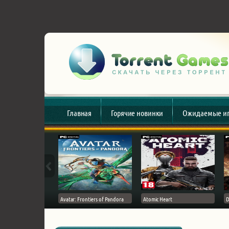
Главная
Горячие новинки
Ожидаемые и
esert
Avatar: Frontiers of Pandora
Atomic Heart
D