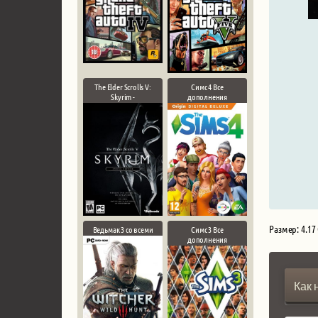
The Elder Scrolls V:
Симс 4 Все
Skyrim -
дополнения
Размер: 4.17
Ведьмак 3 со всеми
Симс 3 Все
дополнения
Как 