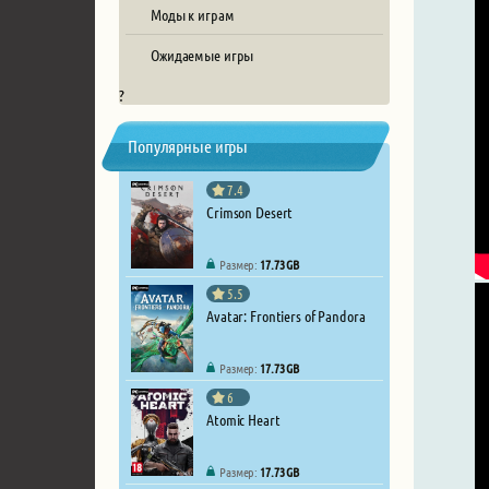
Моды к играм
Ожидаемые игры
?
Популярные игры
7.4
Crimson Desert
Размер:
17.73 GB
5.5
Avatar: Frontiers of Pandora
Размер:
17.73 GB
6
Atomic Heart
Размер:
17.73 GB