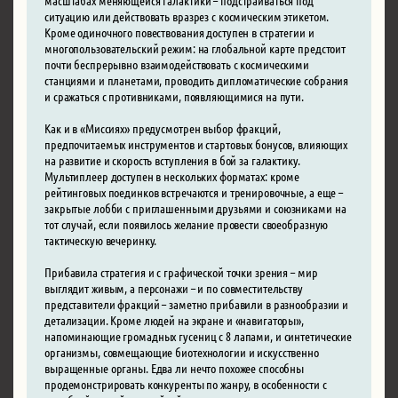
ситуацию или действовать вразрез с космическим этикетом.
Кроме одиночного повествования доступен в стратегии и
многопользовательский режим: на глобальной карте предстоит
почти беспрерывно взаимодействовать с космическими
станциями и планетами, проводить дипломатические собрания
и сражаться с противниками, появляющимися на пути.
Как и в «Миссиях» предусмотрен выбор фракций,
предпочитаемых инструментов и стартовых бонусов, влияющих
на развитие и скорость вступления в бой за галактику.
Мультиплеер доступен в нескольких форматах: кроме
рейтинговых поединков встречаются и тренировочные, а еще –
закрытые лобби с приглашенными друзьями и союзниками на
тот случай, если появилось желание провести своеобразную
тактическую вечеринку.
Прибавила стратегия и с графической точки зрения – мир
выглядит живым, а персонажи – и по совместительству
представители фракций – заметно прибавили в разнообразии и
детализации. Кроме людей на экране и «навигаторы»,
напоминающие громадных гусениц с 8 лапами, и синтетические
организмы, совмещающие биотехнологии и искусственно
выращенные органы. Едва ли нечто похожее способны
продемонстрировать конкуренты по жанру, в особенности с