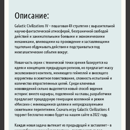
Описание:
Galactic Civilizations IV – пошаговая 4X-стратегия с выразительной
научно-фантастической атмосферой, безграничной свободой
действий и занимательными боевыми и экономическими
механиками, влияющими на прохождение и заставляющими
тщательно обдумывать действия и подстраиваться под
межгалактические события вокруг.
Новая часть серии с технической точки зрения базируется на
идеях и концепциях предыдущих релизов, но предлагает массу
эксклюзивного контента, меняющего геймплей и вносящего
коррективы в сюжетное повествование, сложность испытаний и
количество второстепенных целей. Среди ключевых
нововведений сильно выделяется новый способ ведения
истории: вместо карьеры, поделенной на главы, разработчики
предлагают процедурную генерацию вселенной и режим
«Миссии» с меняющимися целями и непредсказуемыми
сюжетными перипетиями. Скачать игру Galactic Civilizations 4
торрент бесплатно можно будет на нашем сайте в 2022 году.
Каждая новая задача вытекает из предыдущей и заставляет – в
масштабах меняющейся галактики – подстраиваться под