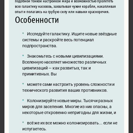
подобной тонкой настройкой мира и возможностью пролететь
всю галактику насквозь, захватывая чужие корабли, накапливая
опыт и полагаясь на грубую силу или навыки красноречия.
Особенности
Исследуйте галактику. Ищите новые звёздные
системы и раскройте весь потенциал
подпространства.
Знакомьтесь с новыми цивилизациями.
Вселенную населяет множество различных
цивилизаций — как развитых, так и
примитивных. Вы
можете сами настроить уровень сложности и
технического развития ваших противников.
Колонизируйте новые миры. Тысячи разных
миров для заселения. Многие из них опасны, а
некоторые откровенно непригодны для жизни, и
всё же их все можно колонизировать... если не
испугаетесь.