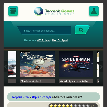
Например:
GTA 5,
Sims 4,
Need For Speed
The Outer Worlds 2
Marvel's Spider-Man: Miles
Ghost of
Торрент игры
»
Игры 2023 года
» Galactic Civilizations IV
5.5