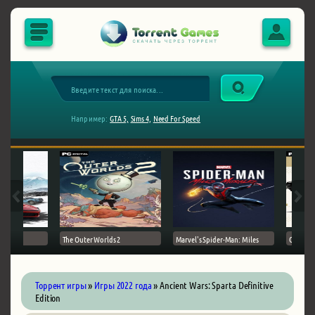
Например:
GTA 5,
Sims 4,
Need For Speed
The Outer Worlds 2
Marvel's Spider-Man: Miles
Ghost of
Торрент игры
»
Игры 2022 года
» Ancient Wars: Sparta Definitive
Edition