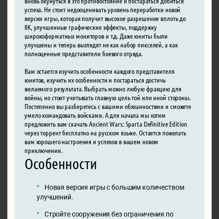
вновь окунуться в это противостояние и постараться добиться
успеха. Не стоит недооценивать уровень переработки новой
версии игры, которая получит высокое разрешение вплоть до
8К, улучшенные графические эффекты, поддержку
широкоформатных мониторов и т.д. Даже юниты были
улучшены и теперь выглядят не как набор пикселей, а как
полноценные представители боевого отряда.
Вам остается изучить особенности каждого представителя
юнитов, изучить их особенности и постараться достичь
желаемого результата. Выбрать можно любую фракцию для
войны, но стоит учитывать главную цель той или иной стороны.
Постепенно вы разберетесь с вашими обязанностями и сможете
умело командовать войсками. А для начала мы хотим
предложить вам скачать Ancient Wars: Sparta Definitive Edition
через торрент бесплатно на русском языке. Остается пожелать
вам хорошего настроения и успехов в вашем новом
приключении.
Особенности
Новая версия игры с большим количеством
улучшений.
Стройте сооружения без ограничения по