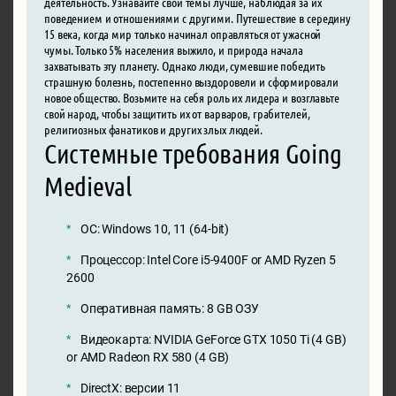
деятельность. Узнавайте свои темы лучше, наблюдая за их
поведением и отношениями с другими. Путешествие в середину
15 века, когда мир только начинал оправляться от ужасной
чумы. Только 5% населения выжило, и природа начала
захватывать эту планету. Однако люди, сумевшие победить
страшную болезнь, постепенно выздоровели и сформировали
новое общество. Возьмите на себя роль их лидера и возглавьте
свой народ, чтобы защитить их от варваров, грабителей,
религиозных фанатиков и других злых людей.
Системные требования Going
Medieval
ОС: Windows 10, 11 (64-bit)
Процессор: Intel Core i5-9400F or AMD Ryzen 5
2600
Оперативная память: 8 GB ОЗУ
Видеокарта: NVIDIA GeForce GTX 1050 Ti (4 GB)
or AMD Radeon RX 580 (4 GB)
DirectX: версии 11