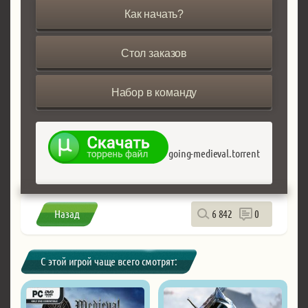
Как начать?
Стол заказов
Набор в команду
going-medieval.torrent
Назад
6 842
0
С этой игрой чаще всего смотрят: