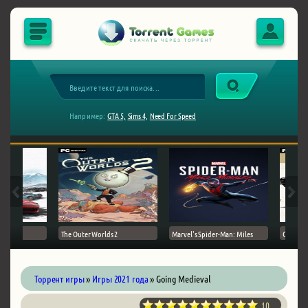
Например:
GTA 5,
Sims 4,
Need For Speed
The Outer Worlds 2
Marvel's Spider-Man: Miles
Ghost of
Торрент игры
»
Игры 2021 года
» Going Medieval
10