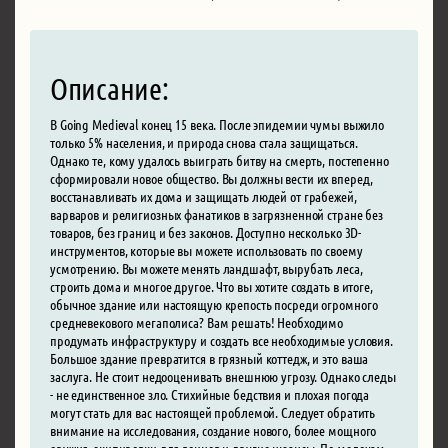
Описание:
В Going Medieval конец 15 века. После эпидемии чумы выжило
только 5% населения, и природа снова стала защищаться.
Однако те, кому удалось выиграть битву на смерть, постепенно
сформировали новое общество. Вы должны вести их вперед,
восстанавливать их дома и защищать людей от грабежей,
варваров и религиозных фанатиков в загрязненной стране без
товаров, без границ и без законов. Доступно несколько 3D-
инструментов, которые вы можете использовать по своему
усмотрению. Вы можете менять ландшафт, вырубать леса,
строить дома и многое другое. Что вы хотите создать в итоге,
обычное здание или настоящую крепость посреди огромного
средневекового мегаполиса? Вам решать! Необходимо
продумать инфраструктуру и создать все необходимые условия.
Большое здание превратится в грязный коттедж, и это ваша
заслуга. Не стоит недооценивать внешнюю угрозу. Однако следы
- не единственное зло. Стихийные бедствия и плохая погода
могут стать для вас настоящей проблемой. Следует обратить
внимание на исследования, создание нового, более мощного
оружия, экипировки для воинов и другие нюансы. По мелочам