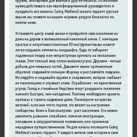
нужно действовать как квалифицированный руководитель и
продумать все нюансы. Going Medieval скачать торрент русская
версия вы сможете на нашем игровом ресурсе бесплатно по
кнопке ниже.
Установите центр новой жизни и превратите свое поселение из
дома на дереве в великолепный каменный замок. С помощью
простых и интуитивно понятных 3D-инструментов вы можете
легко создавать элементы ландшафта, будь то лабиринт
подземных пещер или неприступная крепость на нескольких
этажах. Этот темный мир полон внешних угроз. Деревни - легкая
добыча для незваных гостей. Докажите своим противникам
обратное: создавайте сильную оборону и расставляйте ловушки.
Исследуйте и создавайте оружие и снаряжение, которое снабжает
их поселенцами и отражает атаки. Ограбление - не единственная
угроза. Голод и стихийные бедствия могут разрушить поселение
намного быстрее, чем нападение. Поэтому необходимо хранить
припасы и строить надежные дома. Посмотрите на чувства
жителей: если они что-то теряют, это влияет на настроение
сообщества. Ключ к благополучию - рост населения. Его можно
увеличить разными способами: помогая иностранцам,
попавшим в затруднительное положение, или принимая
нерадивых путешественников. Но для начала поспешите Going
Medieval скачать торрент. У каждого жителя своя история и своя