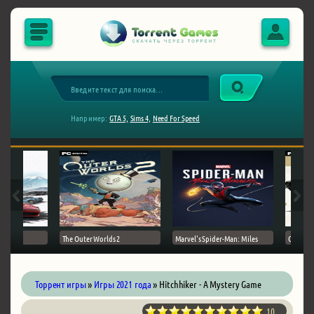
Например:
GTA 5,
Sims 4,
Need For Speed
The Outer Worlds 2
Marvel's Spider-Man: Miles
Ghost of
Торрент игры
»
Игры 2021 года
» Hitchhiker - A Mystery Game
10