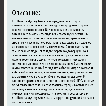
Описание:
Hitchhiker A Mystery Game - это игра, действие которой
происходит на пустынных шоссе, где вам предстоит открыть
секреты своего прошлого. Вам отведена роль энтузиаста,
потерявшего память и главную цель своего путешествия. Вы
должны ловить проезжающие мимо машины, преодолевать
странные и красивые пейзажи, чтобы расследовать загадочное
исчезновение вашего любимого человека. Среди водителей
самые разные люди - от заядлых фермеров до вернувшихся
официантов - и у всех есть интересные истории, которыми вы
можете поделиться с вами. По мере появления подсказок и
контекстов вы поймете, что не все происходящее бывает таким,
каким кажется на первый взгляд. Все события в игре происходят
либо на обочине дороги, в машине человека, который согласен
вас отвезти, либо на какой-нибудь подъездной дорожке. В
настоящее время в игре есть еще пять персонажей, NPC, которые
могут согласиться взять на себя главного героя, и каждый из них
по-своему уникален. У каждого своя история, цель, мотив
путешествия и многое другое. Ну а пока мы предлагаем вам
Hitchhiker A Mystery Game скачать торрент на русском бесплатно
по ссылкам ниже.