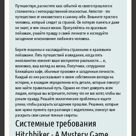
Путешествуя, расчистите хаос событий из своего прошлого и
столкнитесь с непосредственной опасностью. Автостоп - это
путешествие от неизвестного к самому себе. Возьмите простого
человека, который следит за страной. Он потерял память и даже
не знает, в чем смысл жизни. Прогуляйтесь по красивым
пейзажам, узнайте правду о своей личности и исследуйте
загадочное исчезновение любимого человека.
Берите машины и наслаждайтесь странными и красивыми
пейзажами. Пять путешествий в ожидании, когда пять
инопланетян изменят ваше восприятие реальности ... и,
возможно, ваш взгляд на жизнь. Попутчики, сотрудники
ближайших кафе, обычные прохожие и загадочные личности.
Каждый из них рассказывает о своем собственном взгляде на
историю, и в каждом определенно есть детали, которые помогут
вам найти правильный путь. Однако не стоит доверять всем
людям, которых вы встречаете, потому что не все хотят, чтобы вы
узнали правду. Решайте экологические проблемы и ищите
улики, чтобы раскрыть загадочное прошлое. Решения, которые
вам нужно принять при разговоре с водителями, помогут вам
раскрыть свои самые темные секреты.
Системные требования
Hitchhiker - A Mystery Game