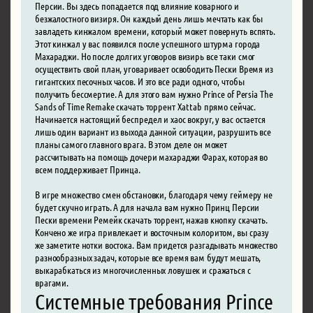
Персии. Вы здесь попадается под влияние коварного и
безжалостного визиря. Он каждый день лишь мечтать как бы
завладеть кинжалом времени, который может повернуть вспять.
Этот кинжал у вас появился после успешного штурма города
Махараджи. Но после долгих уговоров визирь все таки смог
осуществить свой план, уговаривает освободить Пески Время из
гигантских песочных часов. И это все ради одного, чтобы
получить бессмертие. А для этого вам нужно Prince of Persia The
Sands of Time Remake скачать торрент Xattab прямо сейчас.
Начинается настоящий беспредел и хаос вокруг, у вас остается
лишь один вариант из выхода данной ситуации, разрушить все
планы самого главного врага. В этом деле он может
рассчитывать на помощь дочери махараджи Фарах, которая во
всем поддерживает Принца.
В игре множество смен обстановки, благодаря чему геймеру не
будет скучно играть. А для начала вам нужно Принц Персии
Пески времени Ремейк скачать торрент, нажав кнопку скачать.
Кончено же игра привлекает и восточным колоритом, вы сразу
же заметите нотки востока. Вам придется разгадывать множество
разнообразных задач, которые все время вам будут мешать,
выкарабкаться из многочисленных ловушек и сражаться с
врагами.
Системные требования Prince