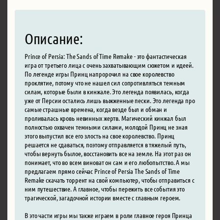
Описание:
Prince of Persia: The Sands of Time Remake - это фантастическая
игра от третьего лица с очень захватывающим сюжетом и идеей.
По легенде игры Принц напророчил на свое королевство
проклятие, потому что не нашел сил сопротивляться темным
силам, которые были в кинжале. Это легенда появилась, когда
уже от Персии остались лишь выжженные пески. Это легенда про
самые страшные времена, когда везде был и обман и
проливалась кровь невинных жертв. Магический кинжал был
полностью охвачен темными силами, молодой Принц не зная
этого выпустил все его злость на свое королевство. Принц
решается не сдаваться, поэтому отправляется в тяжелый путь,
чтобы вернуть былое, восстановить все на земле. На этот раз он
понимает, что во всем виноват он сам и его любопытство. А мы
предлагаем прямо сейчас Prince of Persia The Sands of Time
Remake скачать торрент на свой компьютер, чтобы отправиться с
ним путешествие. А главное, чтобы пережить все события это
трагической, загадочной истории вместе с главным героем.
В это части игры мы также играем в роли главное героя Принца