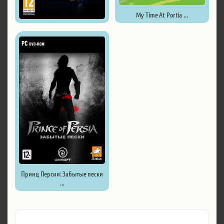
My Time At Portia ...
Trine 4: The Nightmare Prince ...
Принц Персии: Забытые пески
...