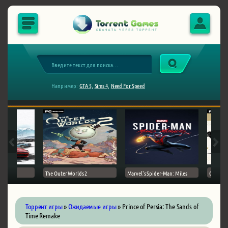
Например:
GTA 5,
Sims 4,
Need For Speed
The Outer Worlds 2
Marvel's Spider-Man: Miles
Ghost of
Торрент игры
»
Ожидаемые игры
» Prince of Persia: The Sands of
Time Remake