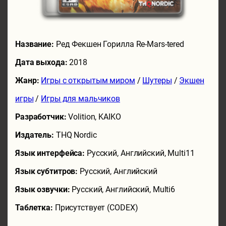
Название:
Ред Фекшен Горилла Re-Mars-tered
Дата выхода:
2018
Жанр:
Игры с открытым миром
/
Шутеры
/
Экшен
игры
/
Игры для мальчиков
Разработчик:
Volition, KAIKO
Издатель:
THQ Nordic
Язык интерфейса:
Русский, Английский, Multi11
Язык субтитров:
Русский, Английский
Язык озвучки:
Русский, Английский, Multi6
Таблетка:
Присутствует (CODEX)