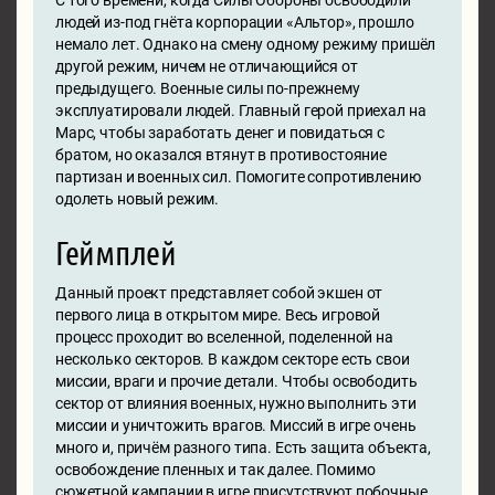
С того времени, когда Силы Обороны освободили
людей из-под гнёта корпорации «Альтор», прошло
немало лет. Однако на смену одному режиму пришёл
другой режим, ничем не отличающийся от
предыдущего. Военные силы по-прежнему
эксплуатировали людей. Главный герой приехал на
Марс, чтобы заработать денег и повидаться с
братом, но оказался втянут в противостояние
партизан и военных сил. Помогите сопротивлению
одолеть новый режим.
Геймплей
Данный проект представляет собой экшен от
первого лица в открытом мире. Весь игровой
процесс проходит во вселенной, поделенной на
несколько секторов. В каждом секторе есть свои
миссии, враги и прочие детали. Чтобы освободить
сектор от влияния военных, нужно выполнить эти
миссии и уничтожить врагов. Миссий в игре очень
много и, причём разного типа. Есть защита объекта,
освобождение пленных и так далее. Помимо
сюжетной кампании в игре присутствуют побочные