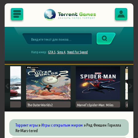
Например:
GTA 5,
Sims 4,
Need For Speed
The Outer Worlds 2
Marvel's Spider-Man: Miles
Ghost of
Торрент игры
»
Игры с открытым миром
» Ред Фекшен Горилла
Re-Mars-tered