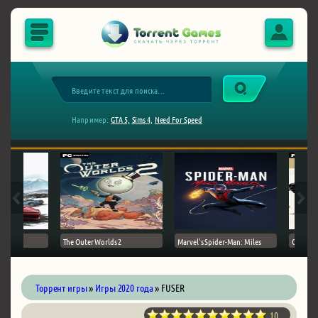
Например:
GTA 5,
Sims 4,
Need For Speed
The Outer Worlds 2
Marvel's Spider-Man: Miles
Ghost of
Торрент игры
»
Игры 2020 года
» FUSER
10