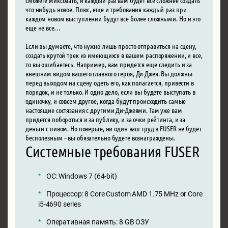
что-нибудь новое. Плюс, еще и требования каждый раз при
каждом новом выступлении будут все более сложными. Но и это
еще не все…
Если вы думаете, что нужно лишь просто отправиться на сцену,
создать крутой трек из имеющихся в вашем распоряжении, и все,
то вы ошибаетесь. Например, вам придется еще следить и за
внешним видом вашего главного героя, Ди-Джея. Вы должны
перед выходом на сцену одеть его, как полагается, привести в
порядок, и не только. И одно дело, если вы будете выступать в
одиночку, и совсем другое, когда будут происходить самые
настоящие состязания с другими Ди-Джеями. Там уже вам
придется побороться и за публику, и за очки рейтинга, и за
деньги с пивом. Но поверьте, ни один ваш труд в FUSER не будет
бесполезным – вы обязательно будете вознаграждены.
Системные требования FUSER
ОС: Windows 7 (64-bit)
Процессор: 8 Core Custom AMD 1.75 MHz or Core
i5-4690 series
Оперативная память: 8 GB ОЗУ