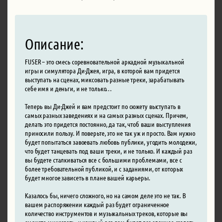
Описание:
FUSER – это смесь соревновательной аркадной музыкальной
игры и симулятора Ди-Джея, игра, в которой вам придется
выступать на сценах, миксовать разные треки, зарабатывать
себе имя и деньги, и не только…
Теперь вы Ди-Джей и вам предстоит по сюжету выступать в
самых разных заведениях и на самых разных сценах. Причем,
делать это придется постоянно, да так, чтоб ваши выступления
приносили пользу. И поверьте, это не так уж и просто. Вам нужно
будет попытаться завоевать любовь публики, угодить молодежи,
что будет танцевать под ваши треки, и не только. И каждый раз
вы будете сталкиваться все с большими проблемами, все с
более требовательной публикой, и с заданиями, от которых
будет многое зависеть в плане вашей карьеры.
Казалось бы, ничего сложного, но на самом деле это не так. В
вашем распоряжении каждый раз будет ограниченное
количество инструментов и музыкальных треков, которые вы
сможете миксовать, и каждый раз вам будет все сложнее создать