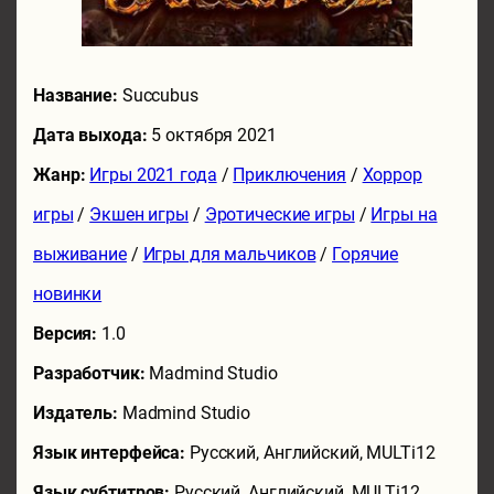
Название:
Succubus
Дата выхода:
5 октября 2021
Жанр:
Игры 2021 года
/
Приключения
/
Хоррор
игры
/
Экшен игры
/
Эротические игры
/
Игры на
выживание
/
Игры для мальчиков
/
Горячие
новинки
Версия:
1.0
Разработчик:
Madmind Studio
Издатель:
Madmind Studio
Язык интерфейса:
Русский, Английский, MULTi12
Язык субтитров:
Русский, Английский, MULTi12