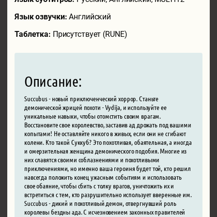
Язык озвучки:
Английский
Таблетка:
Присутствует (RUNE)
Описание:
Succubus - новый приключенческий хоррор. Станьте
демонической жрицей похоти - Vydija, и используйте ее
уникальные навыки, чтобы отомстить своим врагам.
Восстановите свое королевство, заставив ад дрожать под вашими
копытами! Не оставляйте никого в живых, если они не сгибают
колени. Кто такой Суккуб? Это похотливая, обаятельная, а иногда
и омерзительная женщина демонического подобия. Многие из
них славятся своими соблазнениями и похотливыми
приключениями, но именно ваша героиня будет той, кто решил
навсегда положить конец ужасным событиям и использовать
свое обаяние, чтобы сбить с толку врагов, уничтожить их и
встретиться с тем, кто разрушительно использует вверенные им.
Succubus - дикий и похотливый демон, отвергнувший роль
королевы бездны ада. С исчезновением законных правителей