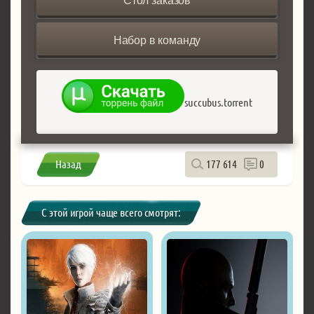
Стол заказов
Набор в команду
succubus.torrent
Назад
177 614
0
С этой игрой чаще всего смотрят: