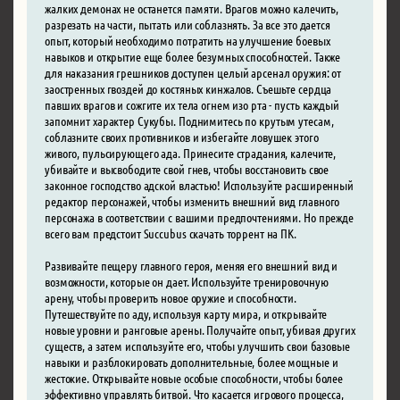
жалких демонах не останется памяти. Врагов можно калечить,
разрезать на части, пытать или соблазнять. За все это дается
опыт, который необходимо потратить на улучшение боевых
навыков и открытие еще более безумных способностей. Также
для наказания грешников доступен целый арсенал оружия: от
заостренных гвоздей до костяных кинжалов. Съешьте сердца
павших врагов и сожгите их тела огнем изо рта - пусть каждый
запомнит характер Сукубы. Поднимитесь по крутым утесам,
соблазните своих противников и избегайте ловушек этого
живого, пульсирующего ада. Принесите страдания, калечите,
убивайте и высвободите свой гнев, чтобы восстановить свое
законное господство адской властью! Используйте расширенный
редактор персонажей, чтобы изменить внешний вид главного
персонажа в соответствии с вашими предпочтениями. Но прежде
всего вам предстоит Succubus скачать торрент на ПК.
Развивайте пещеру главного героя, меняя его внешний вид и
возможности, которые он дает. Используйте тренировочную
арену, чтобы проверить новое оружие и способности.
Путешествуйте по аду, используя карту мира, и открывайте
новые уровни и ранговые арены. Получайте опыт, убивая других
существ, а затем используйте его, чтобы улучшить свои базовые
навыки и разблокировать дополнительные, более мощные и
жестокие. Открывайте новые особые способности, чтобы более
эффективно управлять битвой. Что касается игрового процесса,