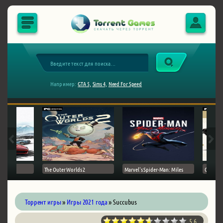
Например:
GTA 5,
Sims 4,
Need For Speed
The Outer Worlds 2
Marvel's Spider-Man: Miles
Ghost of
Торрент игры
»
Игры 2021 года
» Succubus
5.6