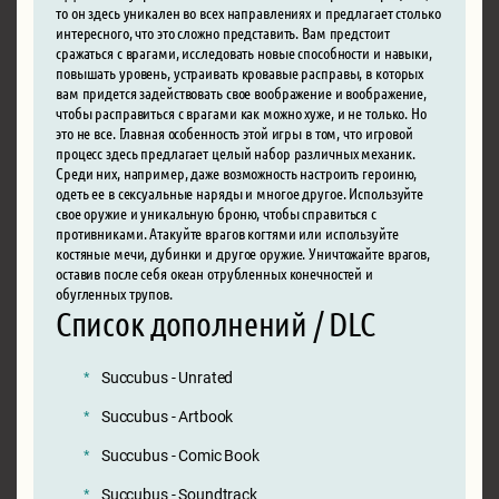
то он здесь уникален во всех направлениях и предлагает столько
интересного, что это сложно представить. Вам предстоит
сражаться с врагами, исследовать новые способности и навыки,
повышать уровень, устраивать кровавые расправы, в которых
вам придется задействовать свое воображение и воображение,
чтобы расправиться с врагами как можно хуже, и не только. Но
это не все. Главная особенность этой игры в том, что игровой
процесс здесь предлагает целый набор различных механик.
Среди них, например, даже возможность настроить героиню,
одеть ее в сексуальные наряды и многое другое. Используйте
свое оружие и уникальную броню, чтобы справиться с
противниками. Атакуйте врагов когтями или используйте
костяные мечи, дубинки и другое оружие. Уничтожайте врагов,
оставив после себя океан отрубленных конечностей и
обугленных трупов.
Список дополнений / DLC
Succubus - Unrated
Succubus - Artbook
Succubus - Comic Book
Succubus - Soundtrack