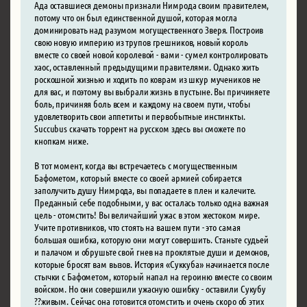
Ада оставшиеся демоны признали Нимрода своим правителем,
потому что он был единственной душой, которая могла
доминировать над разумом могущественного Зверя. Построив
свою новую империю из трупов грешников, новый король
вместе со своей новой королевой - вами - сумел контролировать
хаос, оставленный предыдущими правителями. Однако жить
роскошной жизнью и ходить по коврам из шкур мучеников не
для вас, и поэтому вы выбрали жизнь в пустыне. Вы причиняете
боль, причиняя боль всем и каждому на своем пути, чтобы
удовлетворить свои аппетиты и первобытные инстинкты.
Succubus скачать торрент на русском здесь вы сможете по
кнопкам ниже.
В тот момент, когда вы встречаетесь с могущественным
Бафометом, который вместе со своей армией собирается
заполучить душу Нимрода, вы попадаете в плен и калечите.
Преданный себе подобными, у вас осталась только одна важная
цель - отомстить! Вы величайший ужас в этом жестоком мире.
Учите противников, что стоять на вашем пути - это самая
большая ошибка, которую они могут совершить. Станьте судьей
и палачом и обрушьте свой гнев на проклятые души и демонов,
которые бросят вам вызов. История «Суккуба» начинается после
стычки с Бафометом, который напал на героиню вместе со своим
войском. Но они совершили ужасную ошибку - оставили Сукубу
??живым. Сейчас она готовится отомстить и очень скоро об этих