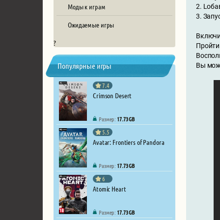
Моды к играм
2. Lоба
3. Запу
Ожидаемые игры
Включит
?
Пройти
Воспол
Популярные игры
Вы мож
7.4
Crimson Desert
Размер:
17.73 GB
5.5
Avatar: Frontiers of Pandora
Размер:
17.73 GB
6
Atomic Heart
Размер:
17.73 GB