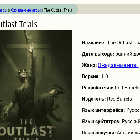
игры
»
Ожидаемые игры
» The Outlast Trials
tlast Trials
Название:
The Outlast Tri
Дата выхода:
ранний до
Жанр:
Ожидаемые игры
Версия:
1.0
Разработчик:
Red Barrels
Издатель:
Red Barrels
Язык интерфейса:
Русск
Язык субтитров:
Русский
Язык озвучки:
Английск