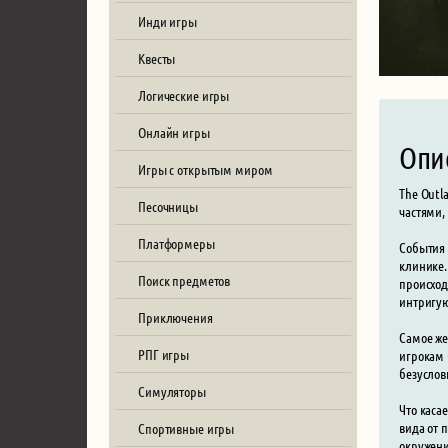
Инди игры
Квесты
Логические игры
Онлайн игры
Опи
Игры с открытым миром
The Outl
Песочницы
частями
Платформеры
События 
клинике.
Поиск предметов
происход
интригую
Приключения
Самое же
РПГ игры
игрокам 
безуслов
Симуляторы
Что каса
вида от 
Спортивные игры
окружени