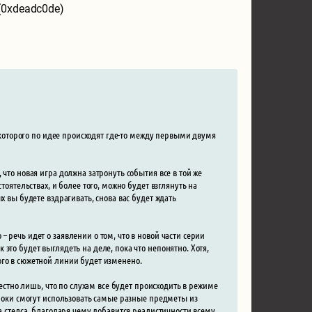
(0xdeadc0de)
я которого по идее происходят где-то между первыми двумя
что новая игра должна затронуть события все в той же
тоятельствах, и более того, можно будет взглянуть на
х вы будете вздрагивать, снова вас будет ждать
 речь идет о заявлении о том, что в новой части серии
это будет выглядеть на деле, пока что непонятно. Хотя,
ого в сюжетной линии будет изменено.
вестно лишь, что по слухам все будет происходить в режиме
гроки смогут использовать самые разные предметы из
а стелса, благодаря чему добавится реалистичности всему