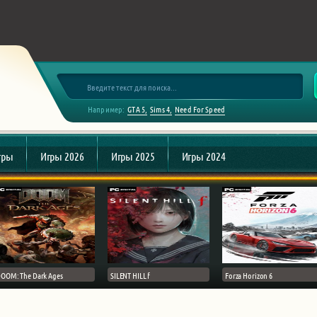
Например:
GTA 5
Sims 4
Need For Speed
гры
Игры 2026
Игры 2025
Игры 2024
OOM: The Dark Ages
SILENT HILL f
Forza Horizon 6