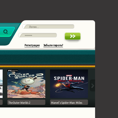
Регистрация
Забыли пароль?
The Outer Worlds 2
Marvel's Spider-Man: Miles
Ghost of Tsushima на 