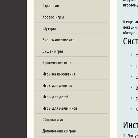
игровому
Стратегии
Хоррор игры
А еще ва
локации,
Шутеры
обещает 
Сист
Экономические игры
Экшен игры
О
Эротические игры
П
Игры на выживание
О
Игры для девочек
В
Игры для детей
D
Игры для мальчиков
М
Сборники игр
Инст
Дополнения к играм
1. Запу