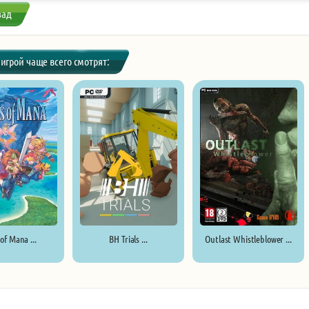
зад
 игрой чаще всего смотрят:
 of Mana ...
BH Trials ...
Outlast Whistleblower ...