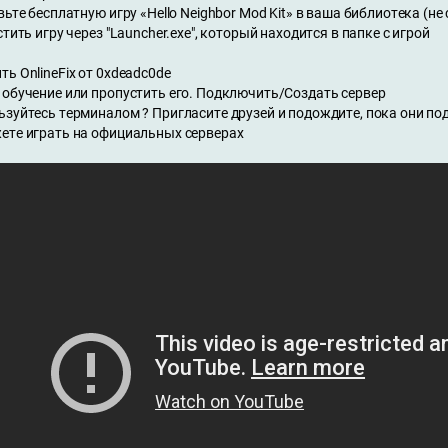
вьте бесплатную игру «Hello Neighbor Mod Kit» в ваша библиотека (не
стить игру через "Launcher.exe", который находится в папке с игрой
ь OnlineFix от 0xdeadc0de
 обучение или пропустить его. Подключить/Создать сервер
ьзуйтесь терминалом ? Пригласите друзей и подождите, пока они по
ете играть на официальных серверах