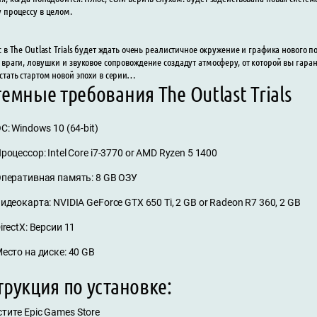
 процессу в целом.
с в The Outlast Trials будет ждать очень реалистичное окружение и графика новог
 враги, ловушки и звуковое сопровождение создадут атмосферу, от которой вы гаран
стать стартом новой эпохи в серии…
емные требования The Outlast Trials
С: Windows 10 (64-bit)
роцессор: Intel Core i7-3770 or AMD Ryzen 5 1400
перативная память: 8 GB ОЗУ
идеокарта: NVIDIA GeForce GTX 650 Ti, 2 GB or Radeon R7 360, 2 GB
irectX: Версии 11
есто на диске: 40 GB
рукция по установке:
стите Epic Games Store