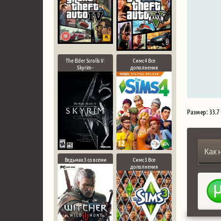
The Elder Scrolls V:
Симс 4 Все
Skyrim -
дополнения
Размер: 33.7
Как 
Ведьмак 3 со всеми
Симс 3 Все
дополнения