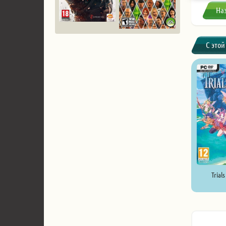
На
С этой
Trials