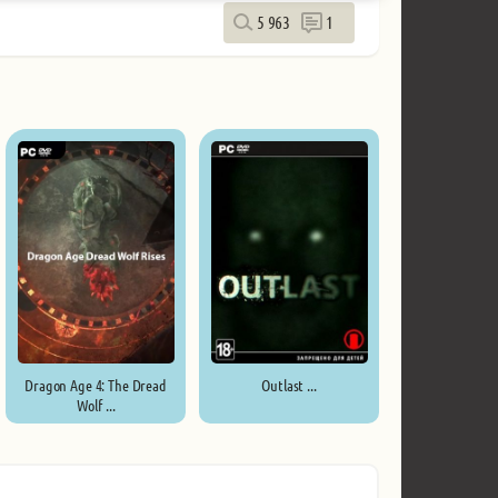
5 963
1
Dragon Age 4: The Dread
Outlast ...
Wolf ...