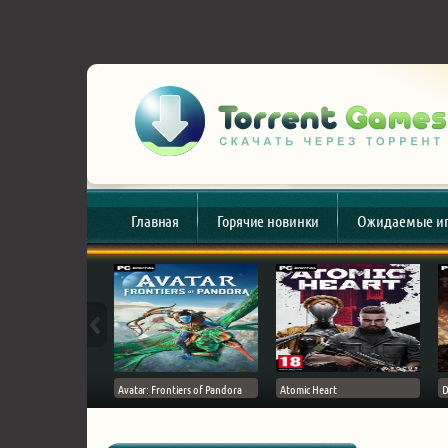
Главная
Горячие новинки
Ожидаемые и
esert
Avatar: Frontiers of Pandora
Atomic Heart
D