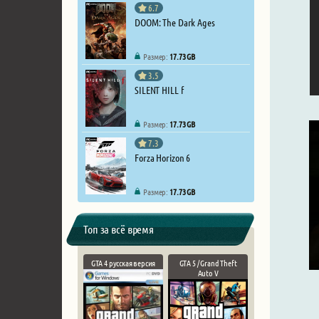
6.7
DOOM: The Dark Ages
Размер:
17.73 GB
3.5
SILENT HILL f
Размер:
17.73 GB
7.3
Forza Horizon 6
Размер:
17.73 GB
Топ за всё время
GTA 4 русская версия
GTA 5 / Grand Theft
Auto V