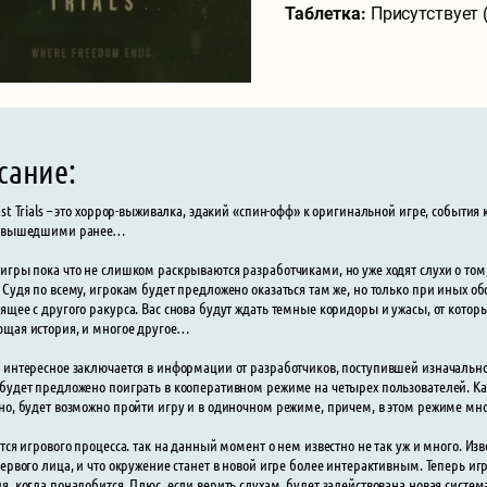
Таблетка:
Присутствует 
сание:
ast Trials – это хоррор-выживалка, эдакий «спин-офф» к оригинальной игре, событи
, вышедшими ранее…
игры пока что не слишком раскрываются разработчиками, но уже ходят слухи о том, 
 Судя по всему, игрокам будет предложено оказаться там же, но только при иных обс
ящее с другого ракурса. Вас снова будут ждать темные коридоры и ужасы, от которы
щая история, и многое другое…
 интересное заключается в информации от разработчиков, поступившей изначально –
будет предложено поиграть в кооперативном режиме на четырех пользователей. Как 
но, будет возможно пройти игру и в одиночном режиме, причем, в этом режиме мн
ется игрового процесса. так на данный момент о нем известно не так уж и много. Из
первого лица, и что окружение станет в новой игре более интерактивным. Теперь и
я, когда понадобится. Плюс, если верить слухам. будет задействована новая систем