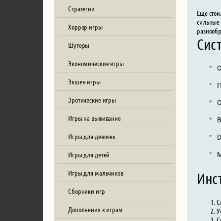
Стратегии
Еще стои
сильные 
Хоррор игры
разнообр
Сист
Шутеры
Экономические игры
О
Экшен игры
П
Эротические игры
О
Игры на выживание
В
Игры для девочек
D
Игры для детей
М
Игры для мальчиков
Инст
Сборники игр
С
Дополнения к играм
У
С