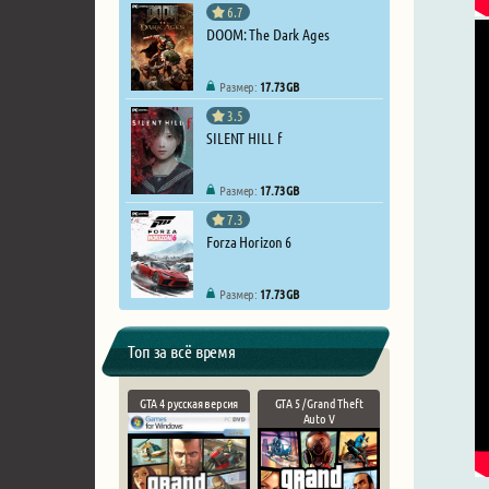
6.7
DOOM: The Dark Ages
Размер:
17.73 GB
3.5
SILENT HILL f
Размер:
17.73 GB
7.3
Forza Horizon 6
Размер:
17.73 GB
Топ за всё время
GTA 4 русская версия
GTA 5 / Grand Theft
Auto V