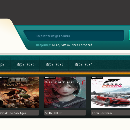
Например:
GTA 5
Sims 4
Need For Speed
гры
Игры 2026
Игры 2025
Игры 2024
OOM: The Dark Ages
SILENT HILL f
Forza Horizon 6