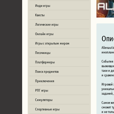
Инди игры
Квесты
Логические игры
Онлайн игры
Опи
Игры с открытым миром
Alienaut
иноплан
Песочницы
События 
Платформеры
выжившим
таки и д
Поиск предметов
и сражен
Приключения
Игровой 
уникальн
РПГ игры
заданий,
Симуляторы
Самое же
сможет т
Спортивные игры
и не тол