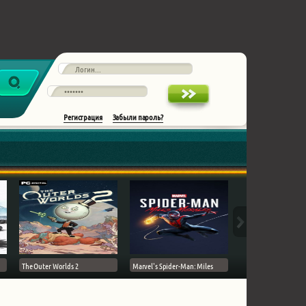
Регистрация
Забыли пароль?
The Outer Worlds 2
Marvel's Spider-Man: Miles
Ghost of Tsushima на 