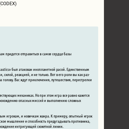
(CODEX)
 вам придется отправиться в самое сердце базы
nautics» был атакован инопланетной расой. Единственным
илой, реакцией, и не только. Вот в его роли вы как раз-
на голову. Вас ждут приключения, путешествия, перестрелки
ществующих механиках. Но при этом игра все равно кажется
к прохождению опасных миссий и выполнению сложных
чным игрокам, и новичкам жанра. К примеру, опытный игрок
ческое мышление и способность предугадывать противника,
прохождение интригующей сюжетной линии.