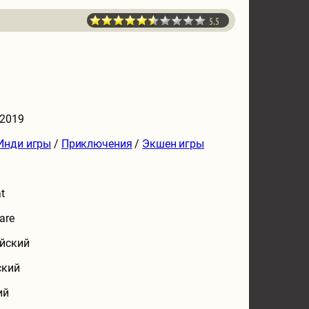
5.5
 2019
Инди игры
/
Приключения
/
Экшен игры
t
are
йский
ский
ий