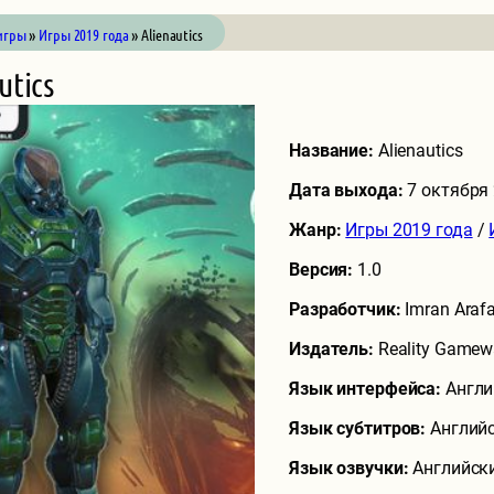
игры
»
Игры 2019 года
» Alienautics
utics
Название:
Alienautics
Дата выхода:
7 октября
Жанр:
Игры 2019 года
/
Версия:
1.0
Разработчик:
Imran Arafa
Издатель:
Reality Gamew
Язык интерфейса:
Англи
Язык субтитров:
Англий
Язык озвучки:
Английск