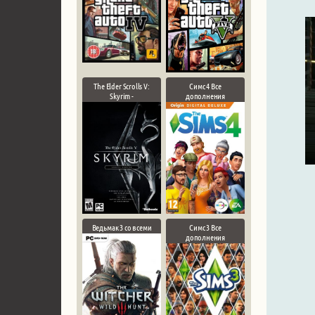
The Elder Scrolls V:
Симс 4 Все
Skyrim -
дополнения
Ведьмак 3 со всеми
Симс 3 Все
дополнения