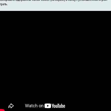
грать.