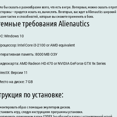
ло бы сказать о разнообразии всего, что есть в игре. Во-первых, можно сказать о пр
стороны – придется искать их, вычислять. Во-вторых, вас ждет в Alienautics широкий
азие тактик и способностей, которые вы сможете применять в боях.
емные требования Alienautics
С: Windows 10
роцессор: Intel Core i3-2100 or AMD equivalent
перативная память: 8000 MB ОЗУ
идеокарта: AMD Radeon HD 470 or NVIDIA GeForce GTX 9x Series
irectX: Версии 11
есто на диске: 7 GB
рукция по установке:
монтировать образ с помощью эмуляторов дисков.
становить игру, следуя инструкциям программы установки.
копировать содержимое папки CODEX (на образе) в папку с установленной игрой.