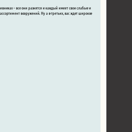
отивниках – все они разнятся и каждый имеет свои слабые и
 ассортимент вооружений. Ну а в-третьих, вас ждет широкое