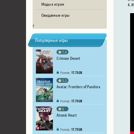
Моды к играм
И
Ожидаемые игры
?
Популярные игры
7.4
Crimson Desert
Размер:
17.73 GB
5.5
Avatar: Frontiers of Pandora
Размер:
17.73 GB
6
Atomic Heart
Размер:
17.73 GB