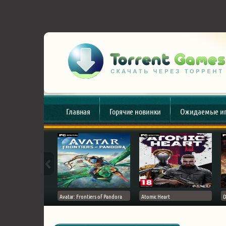
Главная
Горячие новинки
Ожидаемые и
esert
Avatar: Frontiers of Pandora
Atomic Heart
D