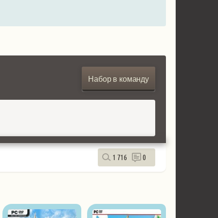
Набор в команду
1 716
0