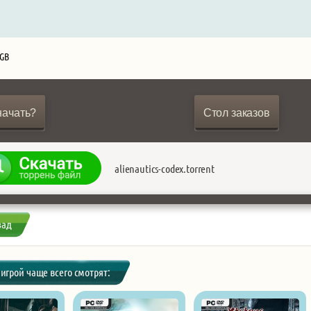
 GB
начать?
Стол заказов
alienautics-codex.torrent
зад
 игрой чаще всего смотрят: