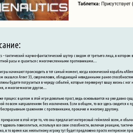
Таблетка:
Присутствует 
сание:
ics – тактический научно-фантастический шутер с видом от третьего лица, в котором
етной расы и сразиться с многочисленными противниками…
игры начинают происходить в тот самый момент, когда космический корабль «Alie
 оказался Агент 33, сверхчеловек, обладающий невиданными ранее способностями, с
олжны будете погрузиться в череду событий, которые перевернут вашу жизнь с ног 
ия, и многое-многое другое…
же процесс в целом в этой игре довольно прост, ведь основывается на уже давно су
ой по всем направлениям без исключения. Если в общем, то все здесь сводится 
 беспрерывным сражениям с противниками, прокачке и многому другому.
 прекрасное в этой игре то, что она предлагает интересный геймплей всем, и обы
ут вдоволь повеселиться, используя все свои способности, включая реакцию, такти
ько, в то время как неопытному игроку тут будет предложено просто интересное 