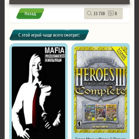
Назад
33 730
0
С этой игрой чаще всего смотрят:
Герои Меча и Магии 3: Полное