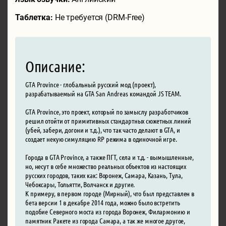
Таблетка:
Не требуется (DRM-Free)
Описание:
GTA Province - глобальный русский мод (проект),
разрабатываемый на GTA San Andreas командой JS TEAM.
GTA Province, это проект, который по замыслу разработчиков
решил отойти от примитивных стандартных сюжетных линий
(убей, забери, догони и т.д.), что так часто делают в GTA, и
создает некую симуляцию RP режима в одиночной игре.
Города в GTA Province, а также ПГТ, села и т.д. - вымышленные,
но, несут в себе множество реальных объектов из настоящих
русских городов, таких как: Воронеж, Самара, Казань, Тула,
Чебоксары, Тольятти, Волчанск и другие.
К примеру, в первом городе (Мирный), что был представлен в
бета версии 1 в декабре 2014 года, можно было встретить
подобие Северного моста из города Воронеж, Филармонию и
памятник Ракете из города Самара, а так же многое другое,