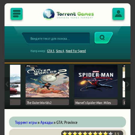
Например:
GTA 5,
Sims 4,
Need For Speed
The Outer Worlds 2
Marvel's Spider-Man: Miles
Ghost of
Торрент игры
»
Аркады
» GTA: Province
8.9