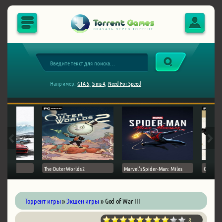
Например:
GTA 5,
Sims 4,
Need For Speed
The Outer Worlds 2
Marvel's Spider-Man: Miles
Ghost of
Торрент игры
»
Экшен игры
» God of War III
8