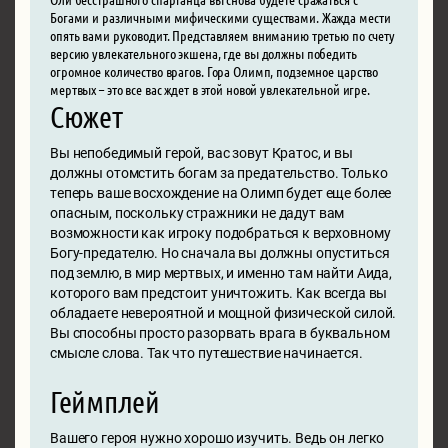
Богами и различными мифическими существами. Жажда мести
опять вами руководит. Представляем вниманию третью по счету
версию увлекательного экшена, где вы должны победить
огромное количество врагов. Гора Олимп, подземное царство
мертвых – это все вас ждет в этой новой увлекательной игре.
Сюжет
Вы непобедимый герой, вас зовут Кратос, и вы
должны отомстить богам за предательство. Только
теперь ваше восхождение на Олимп будет еще более
опасным, поскольку стражники не дадут вам
возможности как игроку подобраться к верховному
Богу-предателю. Но сначала вы должны опуститься
под землю, в мир мертвых, и именно там найти Аида,
которого вам предстоит уничтожить. Как всегда вы
обладаете невероятной и мощной физической силой.
Вы способны просто разорвать врага в буквальном
смысле слова. Так что путешествие начинается.
Геймплей
Вашего героя нужно хорошо изучить. Ведь он легко