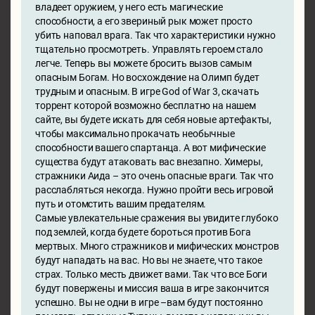
владеет оружием, у него есть магические
способности, а его звериный рык может просто
убить наповал врага. Так что характеристики нужно
тщательно просмотреть. Управлять героем стало
легче. Теперь вы можете бросить вызов самым
опасным Богам. Но восхождение на Олимп будет
трудным и опасным. В игре God of War 3, скачать
торрент которой возможно бесплатно на нашем
сайте, вы будете искать для себя новые артефакты,
чтобы максимально прокачать необычные
способности вашего спартанца. А вот мифические
существа будут атаковать вас внезапно. Химеры,
стражники Аида – это очень опасные враги. Так что
расслабляться некогда. Нужно пройти весь игровой
путь и отомстить вашим предателям.
Самые увлекательные сражения вы увидите глубоко
под землей, когда будете бороться против Бога
мертвых. Много стражников и мифических монстров
будут нападать на вас. Но вы не знаете, что такое
страх. Только месть движет вами. Так что все Боги
будут повержены и миссия ваша в игре закончится
успешно. Вы не одни в игре –вам будут постоянно