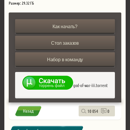
Размер: 29.32 ГБ
Как начать?
Стол заказов
Набор в команду
god-of-war-iii.torrent
Назад
10 054
0