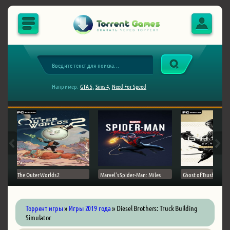
Например:
GTA 5,
Sims 4,
Need For Speed
The Outer Worlds 2
Marvel's Spider-Man: Miles
Ghost of Tsushima на 
Торрент игры
»
Игры 2019 года
» Diesel Brothers: Truck Building
Simulator