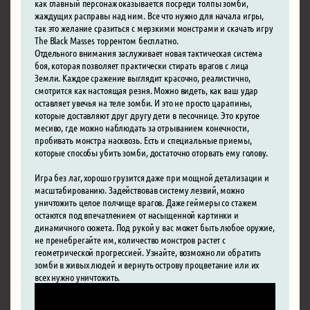
как главный персонаж оказывается посреди толпы зомби,
жаждущих расправы над ним. Все что нужно для начала игры,
так это желание сразиться с мерзкими монстрами и скачать игру
The Black Masses торрентом бесплатно.
Отдельного внимания заслуживает новая тактическая система
боя, которая позволяет практически стирать врагов с лица
Земли. Каждое сражение выглядит красочно, реалистично,
смотрится как настоящая резня. Можно видеть, как ваш удар
оставляет увечья на теле зомби. И это не просто царапины,
которые доставляют друг другу дети в песочнице. Это крутое
месиво, где можно наблюдать за отрыванием конечности,
пробивать монстра насквозь. Есть и специальные приемы,
которые способы убить зомби, достаточно оторвать ему голову.
Игра без лаг, хорошо грузится даже при мощной детализации и
масштабированию. Задействовав систему лезвий, можно
уничтожить целое полчище врагов. Даже геймеры со стажем
остаются под впечатлением от насыщенной картинки и
динамичного сюжета. Под рукой у вас может быть любое оружие,
не пренебрегайте им, количество монстров растет с
геометрической прогрессией. Узнайте, возможно ли обратить
зомби в живых людей и вернуть острову процветание или их
всех нужно уничтожить.