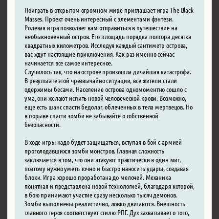
Поиграть в открытом огромном мире приглашает игра The Black
Masses. Проект очень интересный с элементами фэнтези.
Ролевая игра позволяет вам отправиться в путешествие на
необыкновенный остров. Его площадь порядка полтора десятка
квадратных километров. Исследуя каждый сантиметр острова,
вас ждут настоящие приключения. Как раз именно сейчас
начинается все самое интересное.
Случилось так, что на острове произошла дичайшая катастрофа.
В результате этой чрезвычайно ситуации, все жители стали
одержимы бесами. Население острова одномоментно сошло с
ума, они желают испить новой человеческой крови. Возможно,
еще есть шанс спасти бедолаг, облеченных в тела мертвецов. Но
в порыве спасти зомби не забывайте о собственной
безопасности.
В ходе игры надо будет защищаться, вступая в бой с армией
проголодавшихся зомби монстров. Главная сложность
заключается в том, что они атакуют практически в один миг,
поэтому нужно уметь точно и быстро наносить удары, создавая
блоки. Игра хорошо проработана до мелочей. Механика
понятная и представлена новой технологией, благодаря которой,
в бою принимают участие сразу несколько тысяч демонов.
Зомби выполнены реалистично, ловко двигаются. Внешность
главного героя соответствует стилю РПГ. Дух захватывает о того,