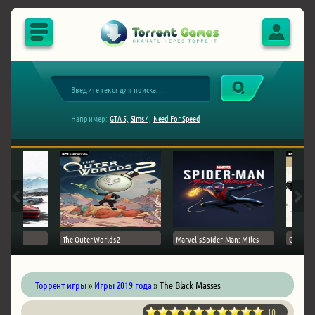
Например:
GTA 5,
Sims 4,
Need For Speed
The Outer Worlds 2
Marvel's Spider-Man: Miles
Ghost of
Торрент игры
»
Игры 2019 года
» The Black Masses
10