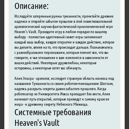
Описание:
Исследуйте затерянные руины туманности, прочитайте древние
надписи и откройте забытое прошлое в этой повествовательной
археологической научно-фантастической приключенческой игре
Heaven's Vault. Проходите игру в любом порядке по вашему
выбору - полностью адаптивный сюжет игры запоминает
каждый ваш выбор, каждое открытие и каждое действие, которое
вы делаете, влияя на то, что происходит дальше. Познакомьтесь
с разнообразными персонажами, которые помнят все, что вы
говорите, и чье отношение к вам изменится в зависимости от
ваших действий. Некоторые дружелюбны, некоторые
осторожны, а некоторые хотят вас обмануть.
Алия Эласра - археолог, исследует странную область космоса под
названием Туманность со своим роботом-помощником Шестым,
надеясь раскрыть секреты давно забытого прошлого. Когда
роботизатор из Университета Иокса пропадает без вести, Алия
начинает путь открытий, которые приведут к самому краю ее
мира - и древнему секрету Небесного Убежища.
Системные требования
Heaven's Vault