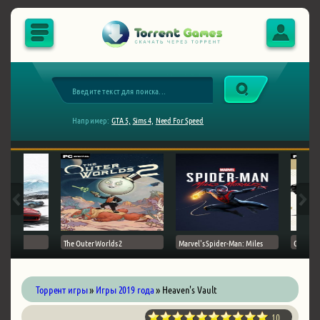
Например:
GTA 5,
Sims 4,
Need For Speed
The Outer Worlds 2
Marvel's Spider-Man: Miles
Ghost of
Торрент игры
»
Игры 2019 года
» Heaven's Vault
10