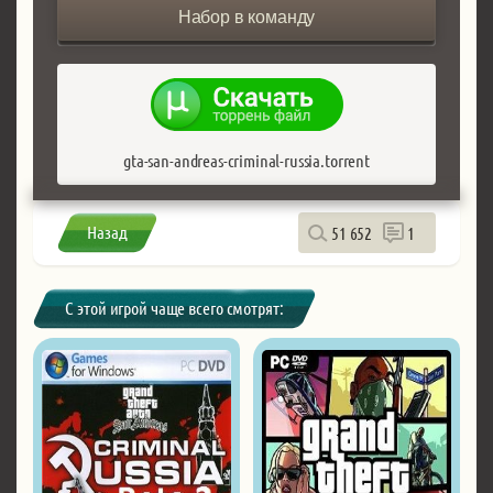
Набор в команду
gta-san-andreas-criminal-russia.torrent
Назад
51 652
1
С этой игрой чаще всего смотрят: