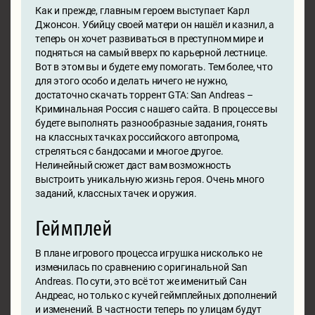
Как и прежде, главным героем выступает Карл
Джонсон. Убийцу своей матери он нашёл и казнил, а
теперь он хочет развиваться в преступном мире и
подняться на самый вверх по карьерной лестнице.
Вот в этом вы и будете ему помогать. Тем более, что
для этого особо и делать ничего не нужно,
достаточно скачать торрент GTA: San Andreas –
Криминальная Россия с нашего сайта. В процессе вы
будете выполнять разнообразные задания, гонять
на классных тачках российского автопрома,
стреляться с бандосами и многое другое.
Нелинейный сюжет даст вам возможность
выстроить уникальную жизнь героя. Очень много
заданий, классных тачек и оружия.
Геймплей
В плане игрового процесса игрушка нисколько не
изменилась по сравнению с оригинальной San
Andreas. По сути, это всё тот же именитый Сан
Андреас, но только с кучей геймплейных дополнений
и изменений. В частности теперь по улицам будут