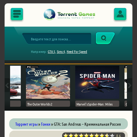
Например:
GTA 5,
Sims 4,
Need For Speed
The Outer Worlds 2
Marvel's Spider-Man: Miles
Ghost of
Торрент игры
»
Гонки
» GTA: San Andreas – Криминальная Россия
8.6