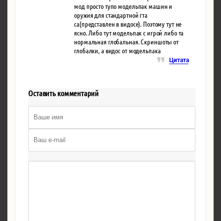
мод просто тупо модельпак машин и
оружия для стандартной гта
са(представлен в видосе). Поэтому тут не
ясно. Либо тут модельпак с игрой либо та
нормальная глобальная. Скриншоты от
глобалки, а видос от модельпака
Цитата
Оставить комментарий