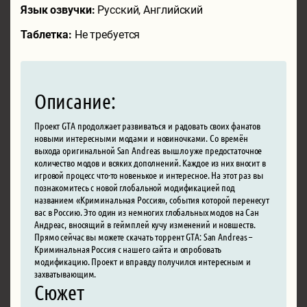
Язык озвучки:
Русский, Английский
Таблетка:
Не требуется
Описание:
Проект GTA продолжает развиваться и радовать своих фанатов
новыми интересными модами и новиночками. Со времён
выхода оригинальной San Andreas вышло уже предостаточное
количество модов и всяких дополнений. Каждое из них вносит в
игровой процесс что-то новенькое и интересное. На этот раз вы
познакомитесь с новой глобальной модификацией под
названием «Криминальная Россия», события которой перенесут
вас в Россию. Это один из немногих глобальных модов на Сан
Андреас, вносящий в геймплей кучу изменений и новшеств.
Прямо сейчас вы можете скачать торрент GTA: San Andreas –
Криминальная Россия с нашего сайта и опробовать
модификацию. Проект и вправду получился интересным и
захватывающим.
Сюжет