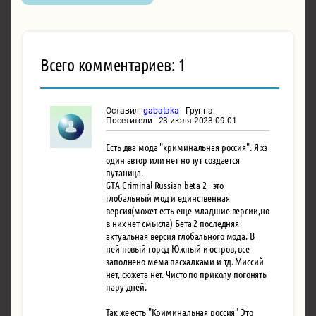
Всего комментариев: 1
Оставил:
gabataka
Группа:
Посетители 23 июля 2023 09:01
Есть два мода "криминальная россия". Я хз
один автор или нет но тут создается
путаница.
GTA Criminal Russian beta 2 - это
глобальный мод и единственная
версия(может есть еще младшие версии,но
в них нет смысла) Бета 2 последняя
актуальная версия глобального мода. В
ней новый город Южный и остров, все
заполнено мема пасхалками и тд. Миссий
нет, сюжета нет. Чисто по приколу погонять
пару дней.
Так же есть "Криминальная россия" Это