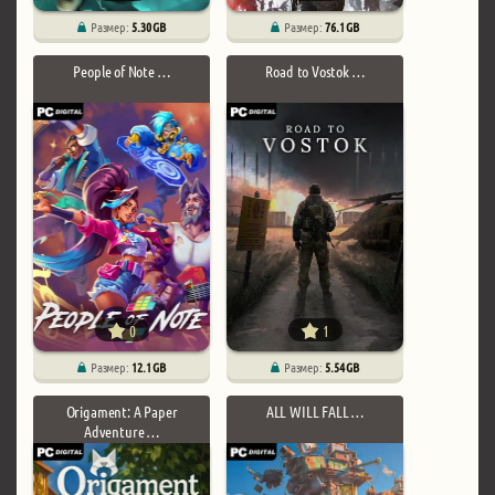
Размер:
5.30 GB
Размер:
76.1 GB
People of Note …
Road to Vostok …
0
1
Размер:
12.1 GB
Размер:
5.54 GB
Origament: A Paper
ALL WILL FALL …
Adventure …