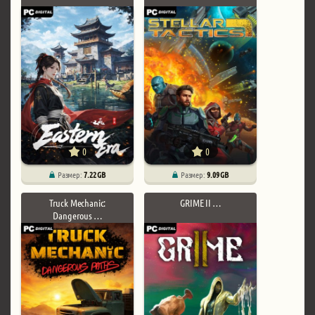
0
0
Размер:
7.22 GB
Размер:
9.09 GB
Truck Mechanic:
GRIME II …
Dangerous …