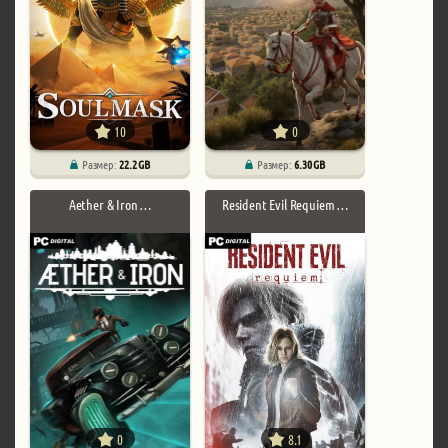
10
0
Размер:
22.2 GB
Размер:
6.30 GB
Aether & Iron …
Resident Evil Requiem …
0
8.1