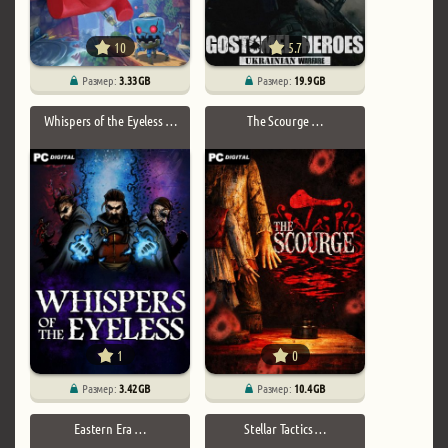
10
5.7
Размер:
3.33 GB
Размер:
19.9 GB
Whispers of the Eyeless …
The Scourge …
1
0
Размер:
3.42 GB
Размер:
10.4 GB
Eastern Era …
Stellar Tactics …