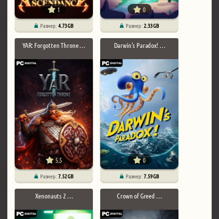
1
0
Размер:
4.73 GB
Размер:
2.33 GB
YAR: Forgotten Throne …
Darwin's Paradox! …
5.5
0
Размер:
7.52 GB
Размер:
7.59 GB
Xenonauts 2 …
Crown of Greed …