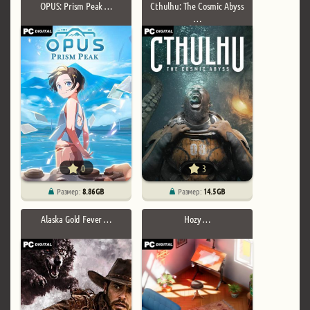
OPUS: Prism Peak …
Cthulhu: The Cosmic Abyss
…
0
3
Размер:
8.86 GB
Размер:
14.5 GB
Alaska Gold Fever …
Hozy …