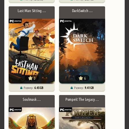
Last Man Sitting …
DarkSwitch …
0
6
Размер:
6.45 GB
Размер:
9.41 GB
Soulmask …
Pompeii: The Legacy …