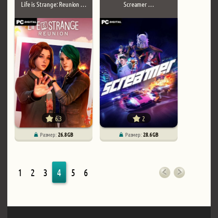
Life is Strange: Reunion …
Screamer …
6.3
2
Размер:
26.8 GB
Размер:
28.6 GB
1
2
3
4
5
6