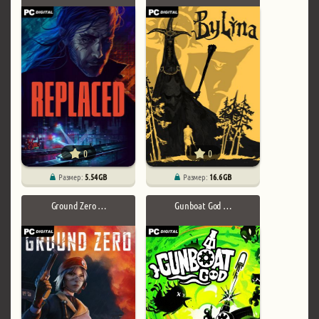
0
0
Размер:
5.54 GB
Размер:
16.6 GB
Ground Zero …
Gunboat God …