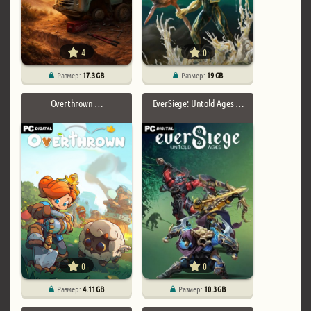
4
0
Размер:
17.3 GB
Размер:
19 GB
Overthrown …
EverSiege: Untold Ages …
0
0
Размер:
4.11 GB
Размер:
10.3 GB