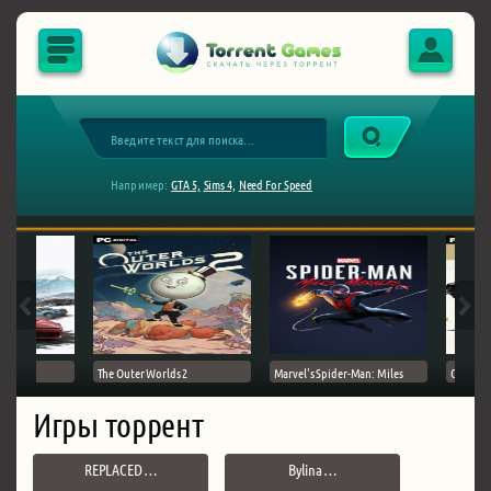
Например:
GTA 5,
Sims 4,
Need For Speed
The Outer Worlds 2
Marvel's Spider-Man: Miles
Ghost of
Игры торрент
REPLACED …
Bylina …