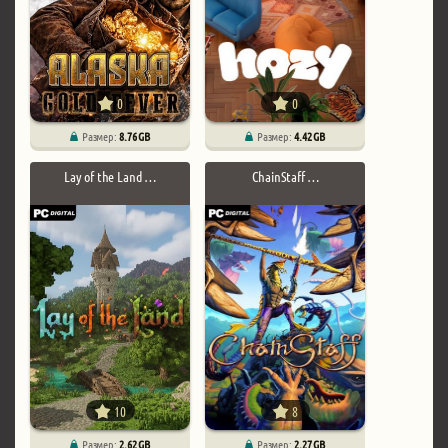
0
0
Размер:
8.76 GB
Размер:
4.42 GB
Lay of the Land …
ChainStaff …
10
8
Размер:
2.62 GB
Размер:
2.27 GB