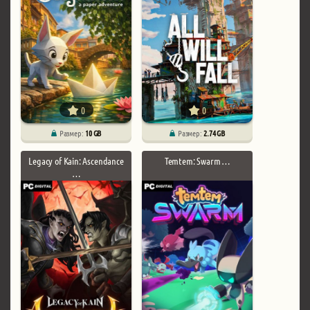
0
0
Размер:
10 GB
Размер:
2.74 GB
Legacy of Kain: Ascendance
Temtem: Swarm …
…