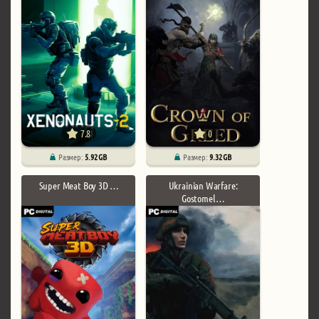
7.8
0
Размер:
5.92 GB
Размер:
9.32 GB
Super Meat Boy 3D …
Ukrainian Warfare:
Gostomel …