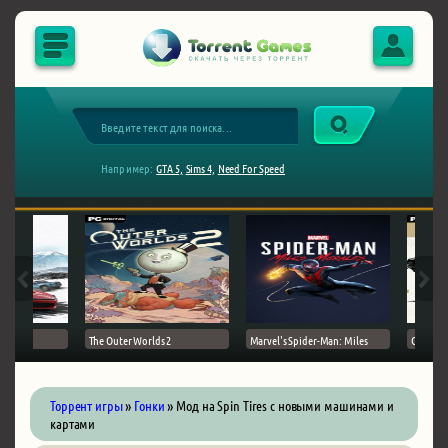
Например:
GTA 5,
Sims 4,
Need For Speed
The Outer Worlds 2
Marvel's Spider-Man: Miles
Ghost of
Торрент игры
»
Гонки
» Мод на Spin Tires с новыми машинами и
картами