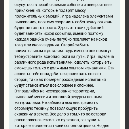
окунуться в незабываемые события и невероятные
приключения, которые подарят массу
положительных эмоций. Игра наделена элементами
выживания, поэтому сохранить собственную жизнь
будет не так то просто. Здесь от твоих действий
будет зависеть исход событий, именно поэтому
каждая ошибка очень пагубно повлияет на исход
того, или иного задания. Старайся быть
внимательным к деталям, ведь именно они помогут
тебе устранить все опасности на пути. Игра наделена
различного рода испытаниями, одолеть которые ты
сможешь только с должным опытом и знаниями. Эти
аспекты тебе понадобиться развивать со всех
сторон, так как по мере прохождения испытания
будут становиться все сложнее и сложнее.
Отправляйся на исследование территории,
выполняй миссии и пополняй ресурсы ценным
материалами. Не забывай всю выстраивать
огромную технику, позволяющую пробурить
скважину в земле. Все дело в том, что по острову
расположено несколько вулканов, заглушить
которые и является твоей основной целью. Но для