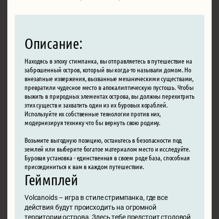
Описание:
Находясь в эпоху стимпанка, вы отправляетесь в путешествие на
заброшенный остров, который вы когда-то называли домом. Но
внезапные извержения, вызванные механическими существами,
превратили чудесное место в апокалиптическую пустошь. Чтобы
выжить в природных элементах острова, вы должны перехитрить
этих существ и захватить один из их буровых кораблей.
Используйте их собственные технологии против них,
модернизируя технику что бы вернуть свою родину.
Возьмите выгодную позицию, останьтесь в безопасности под
землей или выберите богатое материалом место и исследуйте.
Буровая установка - единственная в своем роде база, способная
присоединиться к вам в каждом путешествии.
Геймплей
Volcanoids – игра в стиле стримпанка, где все
действия будут происходить на огромной
территории острова. Здесь тебе предстоит столовой