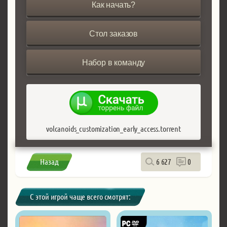
Как начать?
Стол заказов
Набор в команду
volcanoids_customization_early_access.torrent
Назад
6 627
0
С этой игрой чаще всего смотрят: