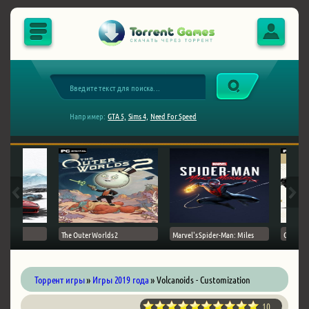
Например:
GTA 5,
Sims 4,
Need For Speed
The Outer Worlds 2
Marvel's Spider-Man: Miles
Ghost of
Торрент игры
»
Игры 2019 года
» Volcanoids - Customization
10