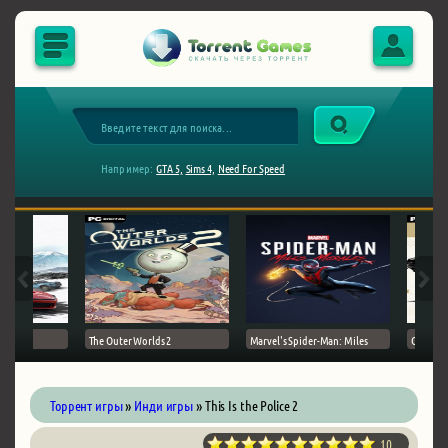
Например:
GTA 5,
Sims 4,
Need For Speed
The Outer Worlds 2
Marvel's Spider-Man: Miles
Ghost of
Торрент игры
»
Инди игры
» This Is the Police 2
10