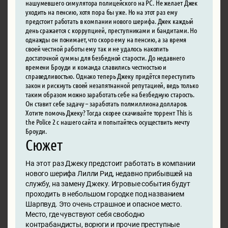
нашумевшего симулятора полицейского на PC. Не желает Джек
уходить на пенсию, хотя пора бы уже. Но на этот раз ему
предстоит работать в компании нового шерифа. Джек каждый
день сражается с коррупцией, преступниками и бандитами. Но
однажды он понимает, что скоро ему на пенсию, а за время
своей честной работы ему так и не удалось накопить
достаточной суммы для безбедной старости. До недавнего
времени Броуди и команда славились честностью и
справедливостью. Однако теперь Джеку придётся переступить
закон и рискнуть своей незапятнанной репутацией, ведь только
таким образом можно заработать себе на безбедную старость.
Он ставит себе задачу – заработать полмиллиона долларов.
Хотите помочь Джеку? Тогда скорее скачивайте торрент This is
the Police 2 с нашего сайта и попытайтесь осуществить мечту
Броуди.
Сюжет
На этот раз Джеку предстоит работать в компании
нового шерифа Лилли Рид, недавно прибывшей на
службу, на замену Джеку. Игровые события будут
проходить в небольшом городке под названием
Шарпвуд. Это очень страшное и опасное место.
Место, где чувствуют себя свободно
контрабандисты, ворюги и прочие преступные