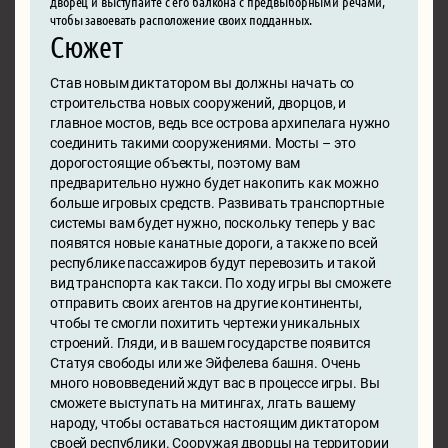
дворец и выступайте с его балкона с предвыборными речами,
чтобы завоевать расположение своих подданных.
Сюжет
Став новым диктатором вы должны начать со
строительства новых сооружений, дворцов, и
главное мостов, ведь все острова архипелага нужно
соединить такими сооружениями. Мосты – это
дорогостоящие объекты, поэтому вам
предварительно нужно будет накопить как можно
больше игровых средств. Развивать транспортные
системы вам будет нужно, поскольку теперь у вас
появятся новые канатные дороги, а также по всей
республике пассажиров будут перевозить и такой
вид транспорта как такси. По ходу игры вы сможете
отправить своих агентов на другие континенты,
чтобы те смогли похитить чертежи уникальных
строений. Гляди, и в вашем государстве появится
Статуя свободы или же Эйфелева башня. Очень
много нововведений ждут вас в процессе игры. Вы
сможете выступать на митингах, лгать вашему
народу, чтобы оставаться настоящим диктатором
своей республики. Сооружая дворцы на территории