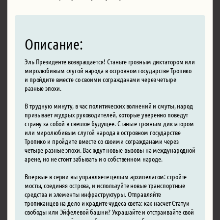
Описание:
Эль Президенте возвращается! Станьте грозным диктатором или
миролюбивым слугой народа в островном государстве Тропико
и пройдите вместе со своими согражданами через четыре
разные эпохи.
В трудную минуту, в час политических волнений и смуты, народ
призывает мудрых руководителей, которые уверенно поведут
страну за собой в светлое будущее. Станьте грозным диктатором
или миролюбивым слугой народа в островном государстве
Тропико и пройдите вместе со своими согражданами через
четыре разные эпохи. Вас ждут новые вызовы на международной
арене, но не стоит забывать и о собственном народе.
Впервые в серии вы управляете целым архипелагом: стройте
мосты, соединяя острова, и используйте новые транспортные
средства и элементы инфраструктуры. Отправляйте
тропиканцев на дело и крадите чудеса света: как насчет Статуи
свободы или Эйфелевой башни? Украшайте и отстраивайте свой