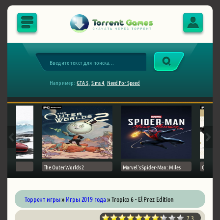
Например:
GTA 5,
Sims 4,
Need For Speed
The Outer Worlds 2
Marvel's Spider-Man: Miles
Ghost of
Торрент игры
»
Игры 2019 года
» Tropico 6 - El Prez Edition
7.3